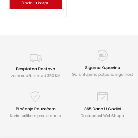
Dodaj u korpu
Sigurna Kupovina
Besplatna Dostava
Garantujemo potpunu sigurnost
za narudžbe iznad 350 KM
Plaćanje Pouzećem
365 Dana U Godini
Kuriru prilikom preuzimanja
Dostupnost WebShopa