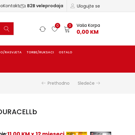
ao
Kontakt
B2B veleprodaja
Ulogujte se
Vaša Korpa
0
0
0,00
KM
IO/RASVJETA
TORBE/RUKSACI
OSTALO
Prethodno
Sledeće
5 DURACELLb
11,00 KM x 12 mjeseci
je: