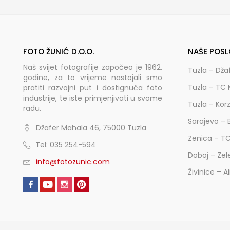
FOTO ŽUNIĆ D.O.O.
NAŠE POSL
Naš svijet fotografije započeo je 1962.
Tuzla – Dža
godine, za to vrijeme nastojali smo
Tuzla – TC 
pratiti razvojni put i dostignuća foto
industrije, te iste primjenjivati u svome
Tuzla – Kor
radu.
Sarajevo – 
Džafer Mahala 46, 75000 Tuzla
Zenica – T
Tel: 035 254-594
Doboj – Zel
info@fotozunic.com
Živinice – A