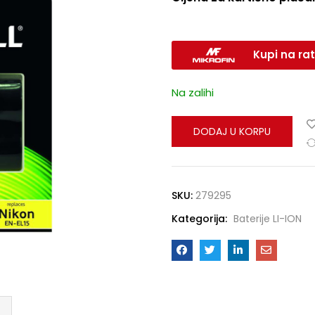
Kupi na rat
Na zalihi
DODAJ U KORPU
SKU:
279295
Kategorija:
Baterije LI-ION