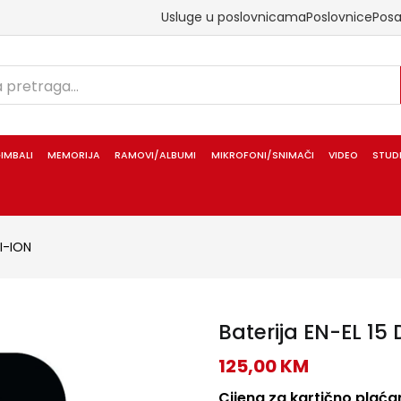
Usluge u poslovnicama
Poslovnice
Pos
IMBALI
MEMORIJA
RAMOVI/ALBUMI
MIKROFONI/SNIMAČI
VIDEO
STUD
LI-ION
Baterija EN-EL 1
125,00
KM
Cijena za kartično plaćan