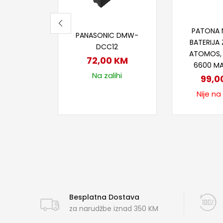
Proči
Dodaj u korpu
PATONA 
PANASONIC DMW-
BATERIJA
DCC12
ATOMOS,
72,00
KM
6600 MA
Na zalihi
99,0
Nije na
Besplatna Dostava
za narudžbe iznad 350 KM