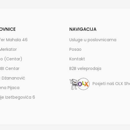
OVNICE
NAVIGACIJA
fer Mahala 46
Usluge u poslovnicama
Merkator
Posao
zo (Centar)
Kontakt
BBI Centar
B2B veleprodaja
C Džananović
Posjeti naš OLX S
ena Pijaca
lije Izetbegovića 6