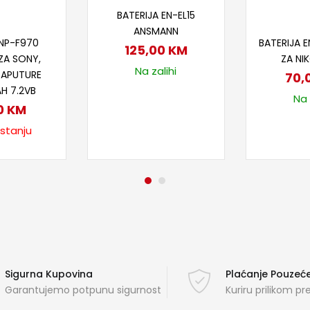
Dodaj u korpu
BATERIJA EN-EL15
ANSMANN
taj više
Doda
NP-F970
BATERIJA E
125,00
KM
 ZA SONY,
ZA NI
Na zalihi
 APUTURE
70,
H 7.2VB
Na 
0
KM
 stanju
Sigurna Kupovina
Plaćanje Pouze
Garantujemo potpunu sigurnost
Kuriru prilikom p