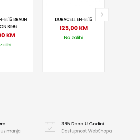
Na
j u korpu
Dodaj u korpu
N-EL15 BRAUN
DURACELL EN-EL15
KON B196
125,00
KM
00
KM
Na zalihi
zalihi
ćem
365 Dana U Godini
reuzimanja
Dostupnost WebShopa