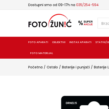
Dostupni smo od 09-17h na
035/254-594
FOTO APARATI
OBJEKTIVI
INSTAX APARATI
STATIVI/G
FOTO MATERIJAL
Početna
Ostalo
Baterije i punjači
Baterije 