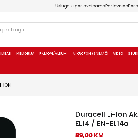
Usluge u poslovnicama
Poslovnice
Pos
IMBALI
MEMORIJA
RAMOVI/ALBUMI
MIKROFONI/SNIMAČI
VIDEO
STUD
LI-ION
Duracell Li-Ion A
EL14 / EN-EL14a
89,00
KM