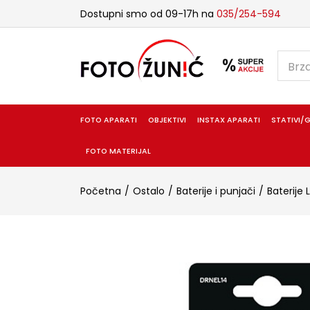
Dostupni smo od 09-17h na
035/254-594
FOTO APARATI
OBJEKTIVI
INSTAX APARATI
STATIVI/G
FOTO MATERIJAL
Početna
Ostalo
Baterije i punjači
Baterije 