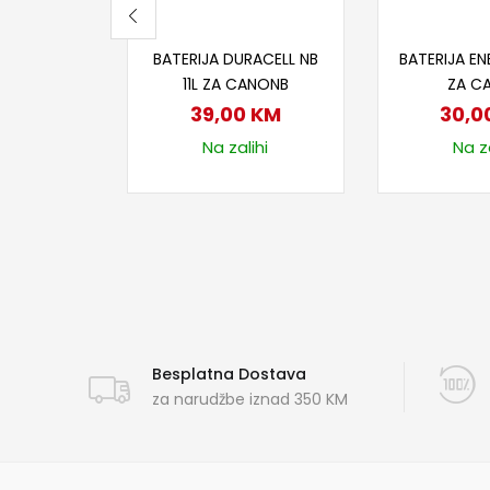
Dodaj u korpu
Dodaj
BATERIJA DURACELL NB
BATERIJA EN
11L ZA CANONB
ZA C
39,00
KM
30,0
Na zalihi
Na za
Besplatna Dostava
za narudžbe iznad 350 KM