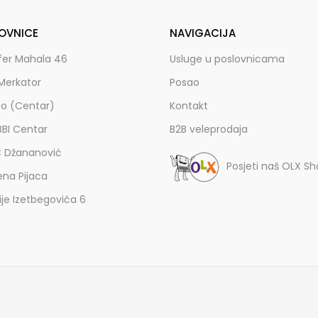
OVNICE
NAVIGACIJA
fer Mahala 46
Usluge u poslovnicama
Merkator
Posao
zo (Centar)
Kontakt
BBI Centar
B2B veleprodaja
C Džananović
Posjeti naš OLX S
ena Pijaca
lije Izetbegovića 6