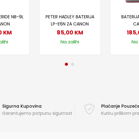
 u korpu
Dodaj u korpu
Doda
ERIDE NB-9L
PETER HADLEY BATERIJA
BATERIJA
ANON
LP-E6N ZA CANON
C
0
KM
85,00
KM
185
lihi
Na zalihi
Na 
Sigurna Kupovina
Plaćanje Pouze
Garantujemo potpunu sigurnost
Kuriru prilikom p