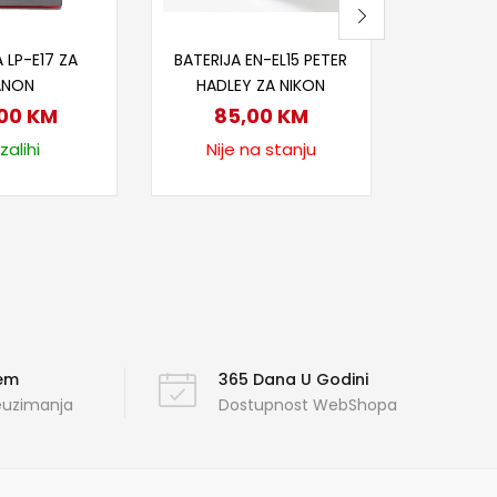
j u korpu
Pročitaj više
 LP-E17 ZA
BATERIJA EN-EL15 PETER
ANON
HADLEY ZA NIKON
,00
KM
85,00
KM
zalihi
Nije na stanju
ćem
365 Dana U Godini
reuzimanja
Dostupnost WebShopa