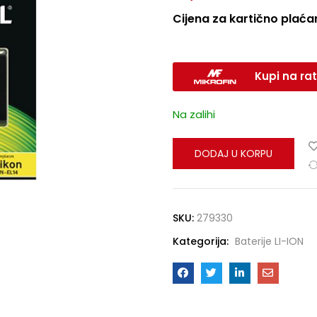
Cijena za kartično plaćan
Kupi na rat
Na zalihi
DODAJ U KORPU
SKU:
279330
Kategorija:
Baterije LI-ION