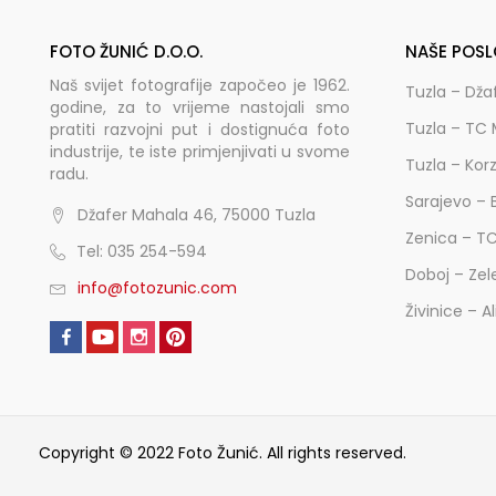
FOTO ŽUNIĆ D.O.O.
NAŠE POSL
Naš svijet fotografije započeo je 1962.
Tuzla – Dža
godine, za to vrijeme nastojali smo
Tuzla – TC 
pratiti razvojni put i dostignuća foto
industrije, te iste primjenjivati u svome
Tuzla – Kor
radu.
Sarajevo – 
Džafer Mahala 46, 75000 Tuzla
Zenica – T
Tel: 035 254-594
Doboj – Zel
info@fotozunic.com
Živinice – A
Copyright © 2022 Foto Žunić. All rights reserved.