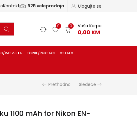
ao
Kontakt
B2B veleprodaja
Ulogujte se
Vaša Korpa
0
0
0,00
KM
IO/RASVJETA
TORBE/RUKSACI
OSTALO
Prethodno
Sledeće
kku 1100 mAh for Nikon EN-