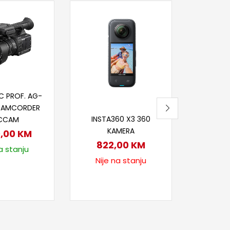
-18%
Dod
PANAS
36
44
Na
j u korpu
C PROF. AG-
CAMCORDER
Pročitaj više
INSTA360 X3 360
CCAM
KAMERA
0,00
KM
822,00
KM
a stanju
Nije na stanju