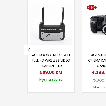
-19%
Dodaj u korpu
Dodaj
ACCSOON CINEEYE WIFI
BLACKMAG
FULL HD WIRELESS VIDEO
CINEMA KA
TRANSMITTER
CANO
599,00
KM
4.388
Nije na stanju
5.388
Nije na