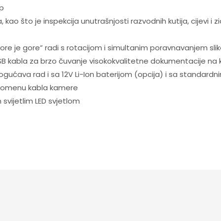
p
kao što je inspekcija unutrašnjosti razvodnih kutija, cijevi i zid
“Gore je gore” radi s rotacijom i simultanim poravnavanjem sli
SB kabla za brzo čuvanje visokokvalitetne dokumentacije na 
ućava rad i sa 12V Li-Ion baterijom (opcija) i sa standardn
 promenu kabla kamere
svijetlim LED svjetlom