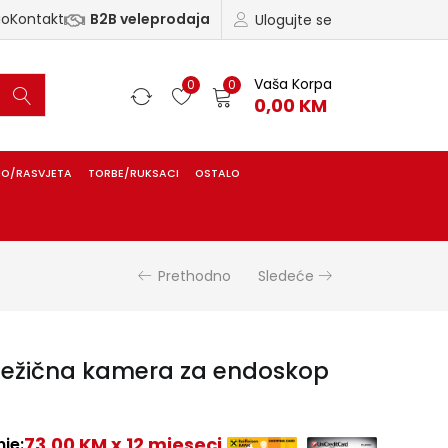
ao
Kontakt
B2B veleprodaja
Ulogujte se
Vaša Korpa
0
0
0,00
KM
IO/RASVJETA
TORBE/RUKSACI
OSTALO
Prethodno
Sledeće
Bežična kamera za endoskop
73,00 KM x 12 mjeseci
je: