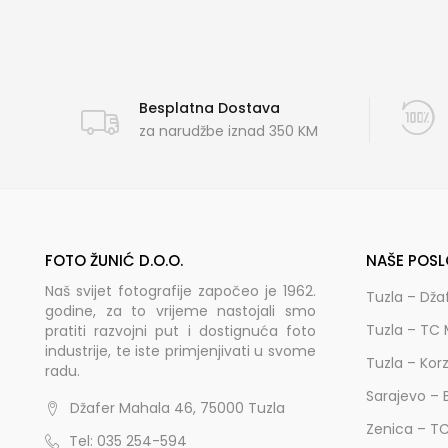
Besplatna Dostava
za narudžbe iznad 350 KM
FOTO ŽUNIĆ D.O.O.
NAŠE POSL
Naš svijet fotografije započeo je 1962.
Tuzla – Dža
godine, za to vrijeme nastojali smo
Tuzla – TC 
pratiti razvojni put i dostignuća foto
industrije, te iste primjenjivati u svome
Tuzla – Kor
radu.
Sarajevo – 
Džafer Mahala 46, 75000 Tuzla
Zenica – T
Tel: 035 254-594