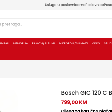
Usluge u poslovnicama
Poslovnice
Pos
IMBALI
MEMORIJA
RAMOVI/ALBUMI
MIKROFONI/SNIMAČI
VIDEO
STUD
Bosch GIC 120 C 
799,00
KM
Cijena za kartično plaćan