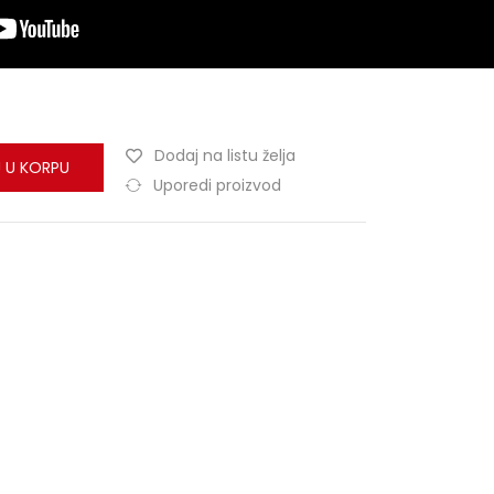
Dodaj na listu želja
 U KORPU
Uporedi proizvod