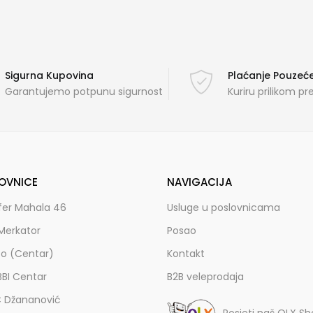
Sigurna Kupovina
Plaćanje Pouze
Garantujemo potpunu sigurnost
Kuriru prilikom p
OVNICE
NAVIGACIJA
fer Mahala 46
Usluge u poslovnicama
Merkator
Posao
zo (Centar)
Kontakt
BBI Centar
B2B veleprodaja
C Džananović
Posjeti naš OLX S