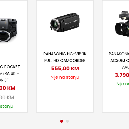
Doda
Pročitaj više
PANASONI
PANASONIC HC-V180K
AC30EJ 
FULL HD CAMCORDER
 u korpu
IC POCKET
AV
555,00
KM
MERA 6K –
3.79
Nije na stanju
N EF
Nije n
,00
KM
,00
KM
 stanju