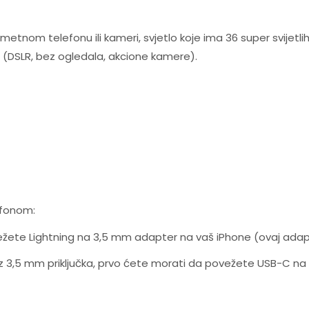
ametnom telefonu ili kameri, svjetlo koje ima 36 super svijetlih
i (DSLR, bez ogledala, akcione kamere).
efonom:
ovežete Lightning na 3,5 mm adapter na vaš iPhone (ovaj adapt
ez 3,5 mm priključka, prvo ćete morati da povežete USB-C n