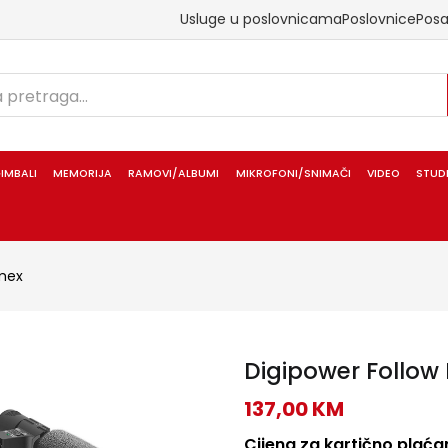
Usluge u poslovnicama
Poslovnice
Pos
IMBALI
MEMORIJA
RAMOVI/ALBUMI
MIKROFONI/SNIMAČI
VIDEO
STUD
mex
Digipower Follow 
137,00
KM
Cijena za kartično plaćan