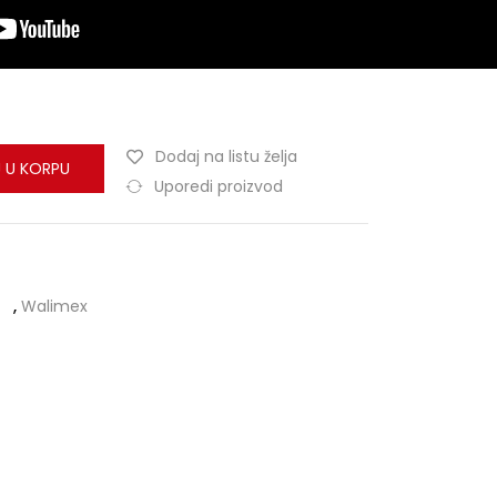
Dodaj na listu želja
 U KORPU
Uporedi proizvod
,
Walimex