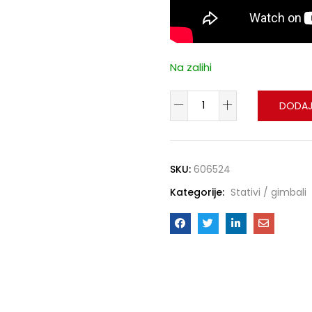
Na zalihi
DODAJ
SKU:
606524
Kategorije:
Stativi / gimbali