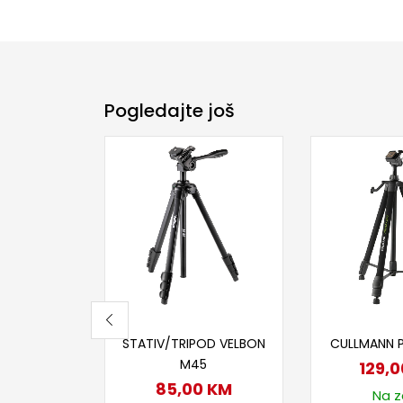
Pogledajte još
Pročitaj više
Dodaj
STATIV/TRIPOD VELBON
CULLMANN 
M45
129,
85,00
KM
Na za