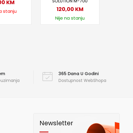
SOLUTION M-700
00
KM
120,00
KM
a stanju
Nije na stanju
ćem
365 Dana U Godini
reuzimanja
Dostupnost WebShopa
Newsletter