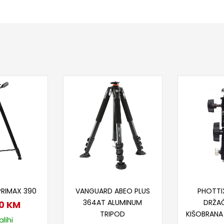
 u korpu
Dodaj u korpu
Proč
PRIMAX 390
VANGUARD ABEO PLUS
PHOTTIX
364AT ALUMINUM
DRŽAČ
00
KM
TRIPOD
KIŠOBRANA
lihi