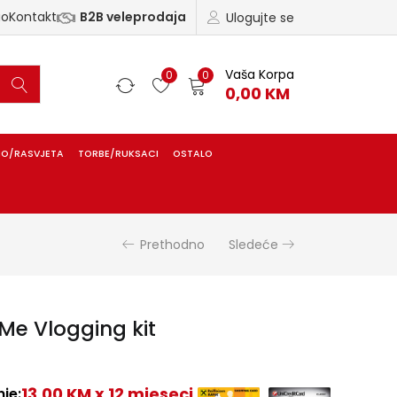
ao
Kontakt
B2B veleprodaja
Ulogujte se
Vaša Korpa
0
0
0,00
KM
IO/RASVJETA
TORBE/RUKSACI
OSTALO
Prethodno
Sledeće
Me Vlogging kit
13,00 KM x 12 mjeseci
je: