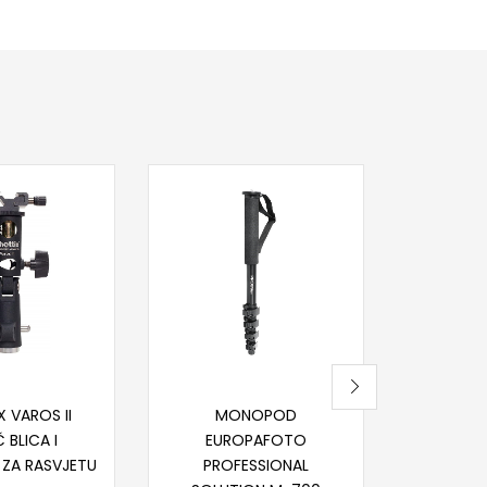
Pr
VANGUAR
203 
M
77
Nije
itaj više
Dodaj u korpu
 VAROS II
MONOPOD
 BLICA I
EUROPAFOTO
 ZA RASVJETU
PROFESSIONAL