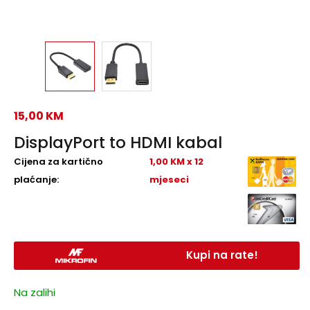
15,00
KM
DisplayPort to HDMI kabal
Cijena za kartično
1,00 KM x 12
plaćanje:
mjeseci
Kupi na rate!
Na zalihi