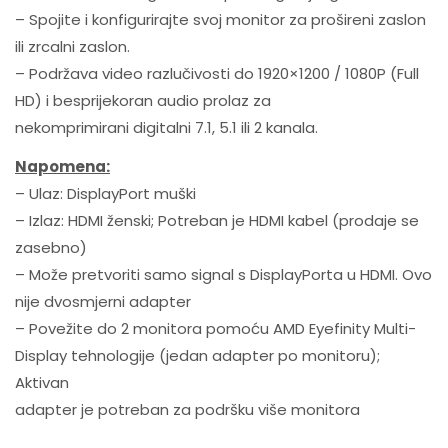
– Spojite i konfigurirajte svoj monitor za prošireni zaslon
ili zrcalni zaslon.
– Podržava video razlučivosti do 1920×1200 / 1080P (Full
HD) i besprijekoran audio prolaz za
nekomprimirani digitalni 7.1, 5.1 ili 2 kanala.
Napomena:
– Ulaz: DisplayPort muški
– Izlaz: HDMI ženski; Potreban je HDMI kabel (prodaje se
zasebno)
– Može pretvoriti samo signal s DisplayPorta u HDMI. Ovo
nije dvosmjerni adapter
– Povežite do 2 monitora pomoću AMD Eyefinity Multi-
Display tehnologije (jedan adapter po monitoru);
Aktivan
adapter je potreban za podršku više monitora