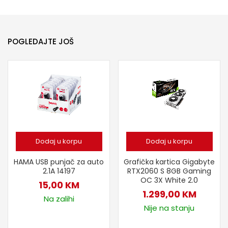
POGLEDAJTE JOŠ
Dodaj u korpu
Dodaj u korpu
HAMA USB punjač za auto
Grafička kartica Gigabyte
2.1A 14197
RTX2060 S 8GB Gaming
OC 3X White 2.0
15,00
KM
1.299,00
KM
Na zalihi
Nije na stanju