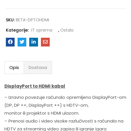
SKU:
BETA-DPTOHDMI
Kategorije:
IT oprema
,
Ostalo
Opis
Dostava
DisplayPort to HDMI kabal
– Izravno povezuje računalo opremljeno DisplayPort-om
(DP, DP ++, DisplayPort ++) s HDTV-om,
monitor ili projektor s HDMI ulazom.
– Prenosi audio i video visoke razlučivosti s računala na
HDTV za streaming video zapisa ili igranje igara