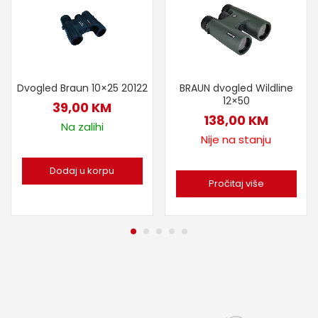
Dvogled Braun 10×25 20122
BRAUN dvogled Wildline
12×50
39,00
KM
138,00
KM
Na zalihi
Nije na stanju
Dodaj u korpu
Pročitaj više