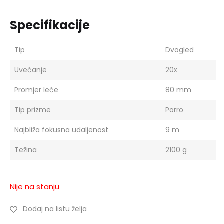
Specifikacije
Tip
Dvogled
Uvećanje
20x
Promjer leće
80 mm
Tip prizme
Porro
Najbliža fokusna udaljenost
9 m
Težina
2100 g
Nije na stanju
Dodaj na listu želja