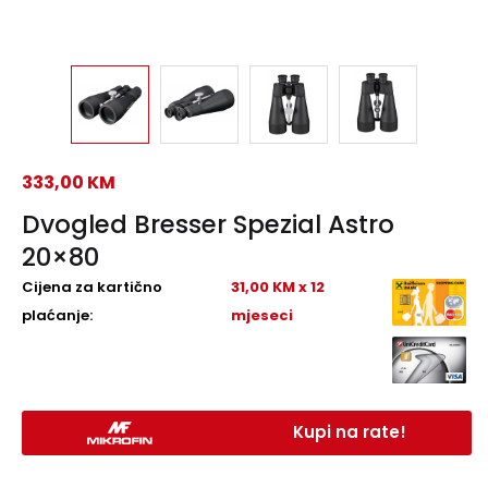
333,00
KM
Dvogled Bresser Spezial Astro
20×80
Cijena za kartično
31,00 KM x 12
plaćanje:
mjeseci
Kupi na rate!