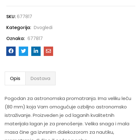
SKU:
677817
Kategorija:
Dvogledi
Oznaka:
677817
Opis
Dostava
Pogodan za astronomska promatranja. Ima veliku leću
(80 mm) koja Vam omogućuje ozbiljno astronomsko
istraživanje. Proizveden je od laganih kvalitetnih
materijala lagan je za prenošenje. Velika snaga i mala
masa čine ga izvrsnim dalekozorom za nautiku,