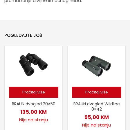
promatranje divljine ili noćnog neba.
POGLEDAJTE JOŠ
Pročitaj više
Pročitaj više
BRAUN dvogled 20×50
BRAUN dvogled Wildline
8×42
135,00
KM
95,00
KM
Nije na stanju
Nije na stanju