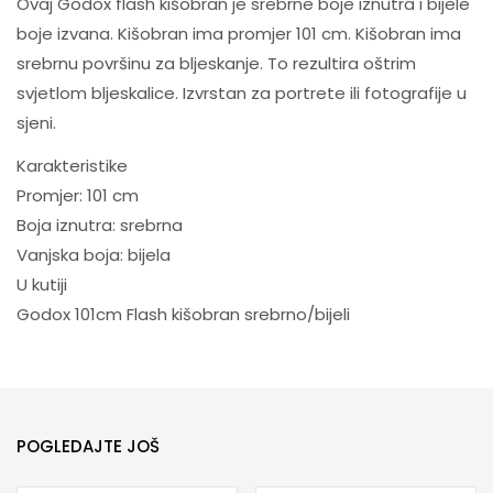
Ovaj Godox flash kišobran je srebrne boje iznutra i bijele
boje izvana. Kišobran ima promjer 101 cm. Kišobran ima
srebrnu površinu za bljeskanje. To rezultira oštrim
svjetlom bljeskalice. Izvrstan za portrete ili fotografije u
sjeni.
Karakteristike
Promjer: 101 cm
Boja iznutra: srebrna
Vanjska boja: bijela
U kutiji
Godox 101cm Flash kišobran srebrno/bijeli
POGLEDAJTE JOŠ