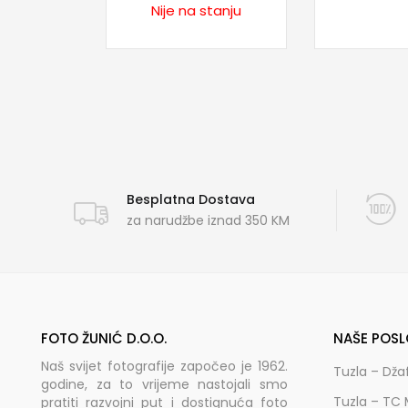
Nije na stanju
Besplatna Dostava
za narudžbe iznad 350 KM
FOTO ŽUNIĆ D.O.O.
NAŠE POSL
Naš svijet fotografije započeo je 1962.
Tuzla – Dža
godine, za to vrijeme nastojali smo
Tuzla – TC 
pratiti razvojni put i dostignuća foto