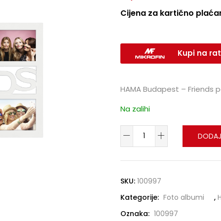
Cijena za kartično plaćan
Kupi na rat
HAMA Budapest – Friends po
Na zalihi
DODAJ
SKU:
100997
Kategorije:
Foto albumi
,
Oznaka:
100997