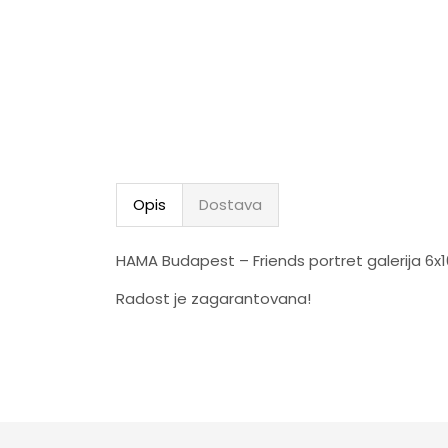
Opis
Dostava
HAMA Budapest – Friends portret galerija 6x
Radost je zagarantovana!