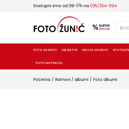
Dostupni smo od 09-17h na
035/254-594
FOTO APARATI
OBJEKTIVI
INSTAX APARATI
STATIVI/G
FOTO MATERIJAL
Početna
Ramovi / albumi
Foto albumi