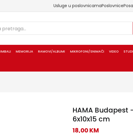
Usluge u poslovnicama
Poslovnice
Pos
IMBALI
MEMORIJA
RAMOVI/ALBUMI
MIKROFONI/SNIMAČI
VIDEO
STUD
HAMA Budapest – F
6x10x15 cm
18,00
KM