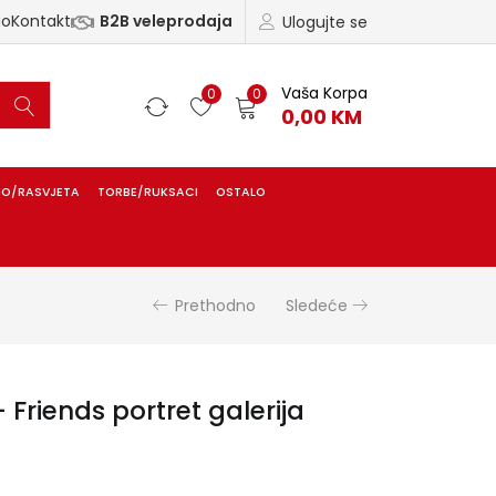
ao
Kontakt
B2B veleprodaja
Ulogujte se
Vaša Korpa
0
0
0,00
KM
IO/RASVJETA
TORBE/RUKSACI
OSTALO
Prethodno
Sledeće
riends portret galerija