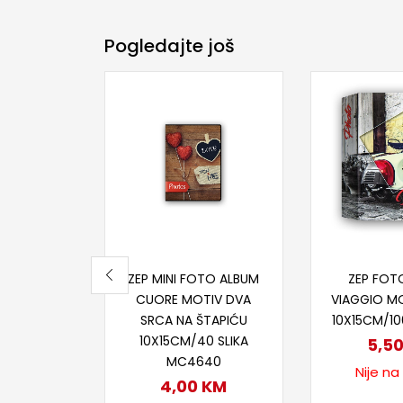
Pogledajte još
Pročitaj više
Proči
ZEP MINI FOTO ALBUM
ZEP FOT
CUORE MOTIV DVA
VIAGGIO M
SRCA NA ŠTAPIĆU
10X15CM/1
10X15CM/40 SLIKA
5,5
MC4640
Nije na
4,00
KM