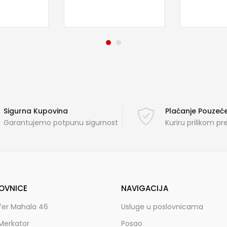
Sigurna Kupovina
Plaćanje Pouze
Garantujemo potpunu sigurnost
Kuriru prilikom p
OVNICE
NAVIGACIJA
fer Mahala 46
Usluge u poslovnicama
Merkator
Posao