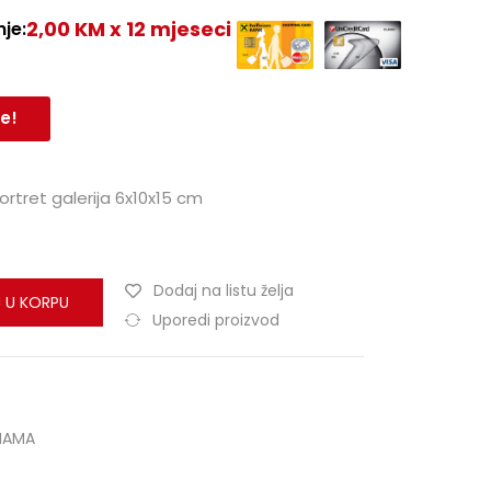
2,00 KM x 12 mjeseci
je:
e!
rtret galerija 6x10x15 cm
Dodaj na listu želja
 U KORPU
Uporedi proizvod
HAMA