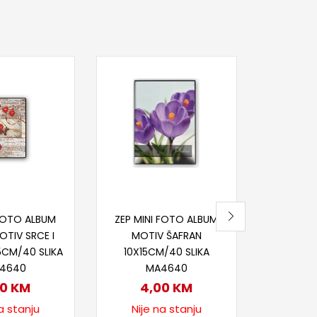
Pr
ZEP F
VIAG
FOT
10X15CM
5
Nije
itaj više
Pročitaj više
 FOTO ALBUM
ZEP MINI FOTO ALBUM
TIV SRCE I
MOTIV ŠAFRAN
5CM/40 SLIKA
10X15CM/40 SLIKA
4640
MA4640
00
KM
4,00
KM
a stanju
Nije na stanju