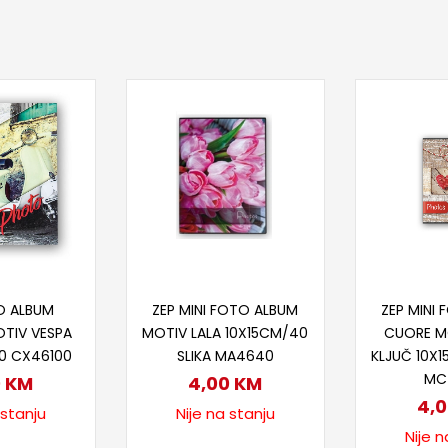
taj više
Pročitaj više
Proč
O ALBUM
ZEP MINI FOTO ALBUM
ZEP MINI
OTIV VESPA
MOTIV LALA 10X15CM/40
CUORE MO
00 CX46100
SLIKA MA4640
KLJUČ 10X1
MC
0
KM
4,00
KM
4,
 stanju
Nije na stanju
Nije n