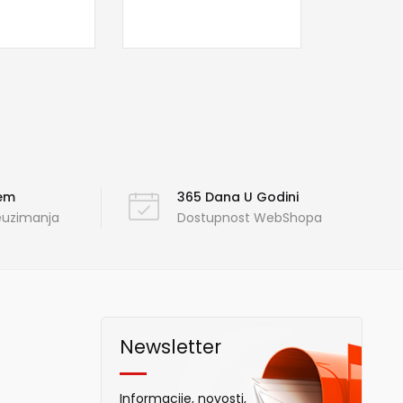
ćem
365 Dana U Godini
reuzimanja
Dostupnost WebShopa
Newsletter
Informacije, novosti,