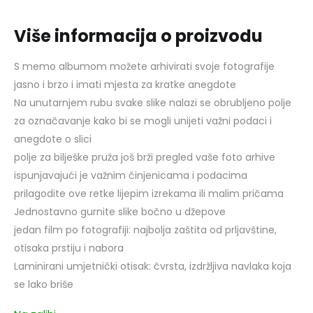
Više informacija o proizvodu
S memo albumom možete arhivirati svoje fotografije
jasno i brzo i imati mjesta za kratke anegdote
Na unutarnjem rubu svake slike nalazi se obrubljeno polje
za označavanje kako bi se mogli unijeti važni podaci i
anegdote o slici
polje za bilješke pruža još brži pregled vaše foto arhive
ispunjavajući je važnim činjenicama i podacima
prilagodite ove retke lijepim izrekama ili malim pričama
Jednostavno gurnite slike bočno u džepove
jedan film po fotografiji: najbolja zaštita od prljavštine,
otisaka prstiju i nabora
Laminirani umjetnički otisak: čvrsta, izdržljiva navlaka koja
se lako briše