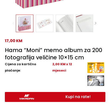
17,00
KM
Hama “Moni” memo album za 200
fotografija veličine 10×15 cm
Cijena za kartično
2,00 KM x 12
plaćanje:
mjeseci
Kupi na rate!