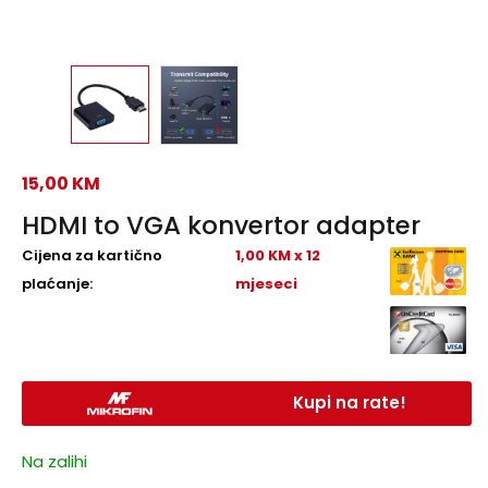
15,00
KM
HDMI to VGA konvertor adapter
Cijena za kartično
1,00 KM x 12
plaćanje:
mjeseci
Kupi na rate!
Na zalihi