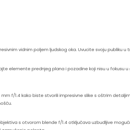
resivnim vidnim poljem ljudskog oka. Uvucite svoju publiku u 
mirajte elemente prednjeg plana i pozadine koji nisu u fokusu 
m f/1.4 kako biste stvorili impresivne slike s oštrim detaljima 
nošću.
jektiva s otvorom blende f/1.4 otključava uzbudljive mogućno