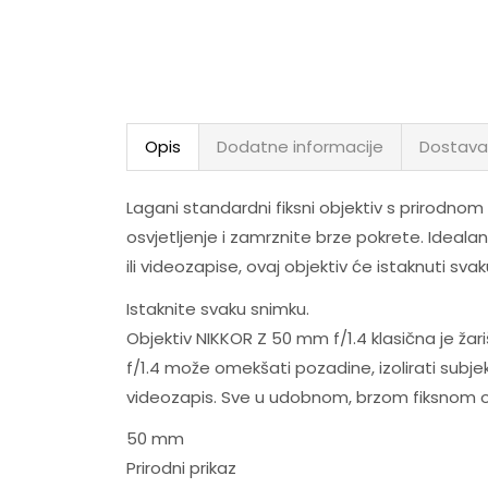
Opis
Dodatne informacije
Dostava
Lagani standardni fiksni objektiv s prirodnom
osvjetljenje i zamrznite brze pokrete. Idealan
ili videozapise, ovaj objektiv će istaknuti sva
Istaknite svaku snimku.
Objektiv NIKKOR Z 50 mm f/1.4 klasična je žari
f/1.4 može omekšati pozadine, izolirati subjek
videozapis. Sve u udobnom, brzom fiksnom obj
50 mm
Prirodni prikaz