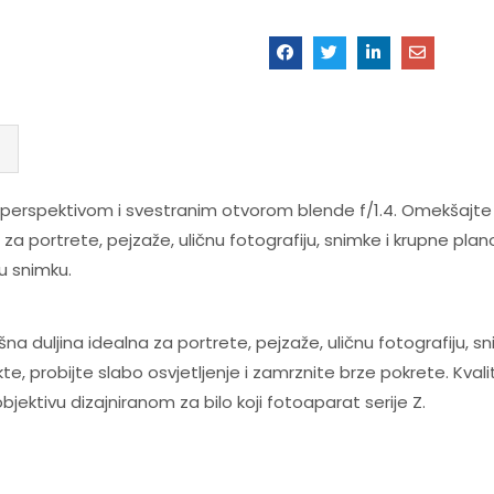
 perspektivom i svestranim otvorom blende f/1.4. Omekšajte p
 za portrete, pejzaže, uličnu fotografiju, snimke i krupne plano
ku snimku.
šna duljina idealna za portrete, pejzaže, uličnu fotografiju, s
te, probijte slabo osvjetljenje i zamrznite brze pokrete. Kvalit
ektivu dizajniranom za bilo koji fotoaparat serije Z.