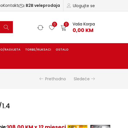
ao
Kontakt
B2B veleprodaja
Ulogujte se
Vaša Korpa
0
0
0,00
KM
IO/RASVJETA
TORBE/RUKSACI
OSTALO
Prethodno
Sledeće
1.4
108,00 KM x 12 mjeseci
je: