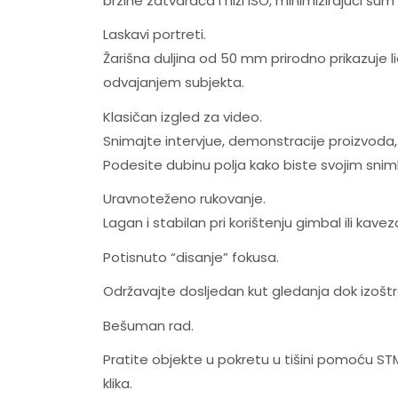
brzine zatvarača i niži ISO, minimizirajući šu
Laskavi portreti.
Žarišna duljina od 50 mm prirodno prikazuje lic
odvajanjem subjekta.
Klasičan izgled za video.
Snimajte intervjue, demonstracije proizvoda, 
Podesite dubinu polja kako biste svojim snim
Uravnoteženo rukovanje.
Lagan i stabilan pri korištenju gimbal ili kavez
Potisnuto “disanje” fokusa.
Održavajte dosljedan kut gledanja dok izoštra
Bešuman rad.
Pratite objekte u pokretu u tišini pomoću S
klika.