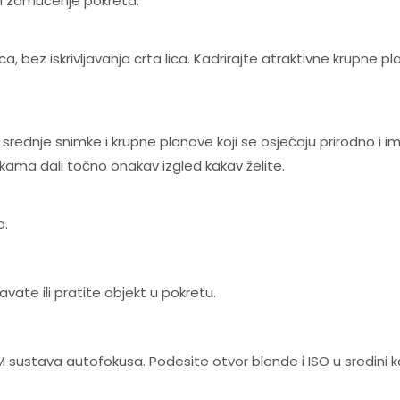
m i zamućenje pokreta.
a, bez iskrivljavanja crta lica. Kadrirajte atraktivne krupne pl
srednje snimke i krupne planove koji se osjećaju prirodno i 
kama dali točno onakav izgled kakav želite.
a.
vate ili pratite objekt u pokretu.
TM sustava autofokusa. Podesite otvor blende i ISO u sredini