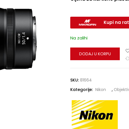
Kupi na rat
Na zalihi
DODAJ U KORPU
SKU:
81664
Kategorije:
Nikon
,
Objekti