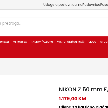
Usluge u poslovnicama
Poslovnice
Pos
IMBALI
MEMORIJA
RAMOVI/ALBUMI
MIKROFONI/SNIMAČI
VIDEO
STUD
NIKON Z 50 mm F/
1.179,00
KM
Cijena za kartično plaćan