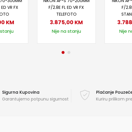
P 70-300MM
NIKON AF-S 70-200MM
NIKON AF
 ED VR FX
F/2.8E FL ED VR FX
F/2.8
FOTO
TELEFOTO
STAN
,00
KM
3.875,00
KM
3.78
 stanju
Nije na stanju
Nije n
Sigurna Kupovina
Plaćanje Pouze
Garantujemo potpunu sigurnost
Kuriru prilikom p