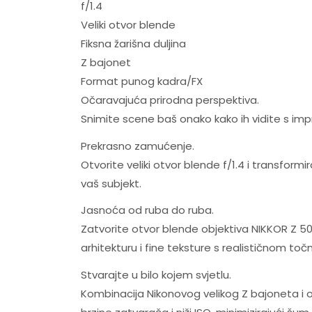
f/1.4
Veliki otvor blende
Fiksna žarišna duljina
Z bajonet
Format punog kadra/FX
Očaravajuća prirodna perspektiva.
Snimite scene baš onako kako ih vidite s imp
Prekrasno zamućenje.
Otvorite veliki otvor blende f/1.4 i transfor
vaš subjekt.
Jasnoća od ruba do ruba.
Zatvorite otvor blende objektiva NIKKOR Z 50 m
arhitekturu i fine teksture s realističnom toč
Stvarajte u bilo kojem svjetlu.
Kombinacija Nikonovog velikog Z bajoneta i ob