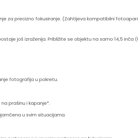
je za precizno fokusiranje. (Zahtijeva kompatibilni fotoaparat
taje još izraženija. Približite se objektu na samo 14,5 inča (
nje fotografija u pokretu.
 na prašinu i kapanje*.
zajamčena u svim situacijama.