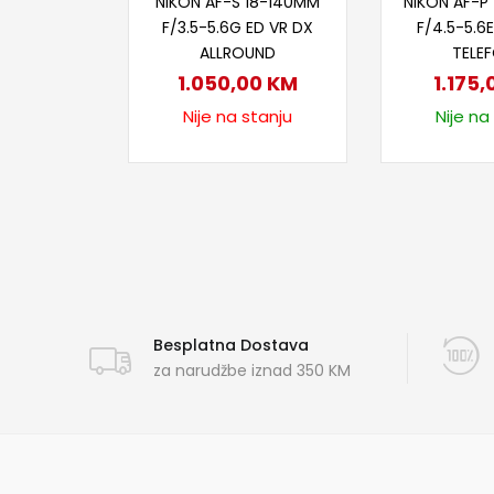
NIKON AF-S 18-140MM
NIKON AF-
F/3.5-5.6G ED VR DX
F/4.5-5.6E
ALLROUND
TELE
1.050,00
KM
1.175
Nije na stanju
Nije na
Besplatna Dostava
za narudžbe iznad 350 KM