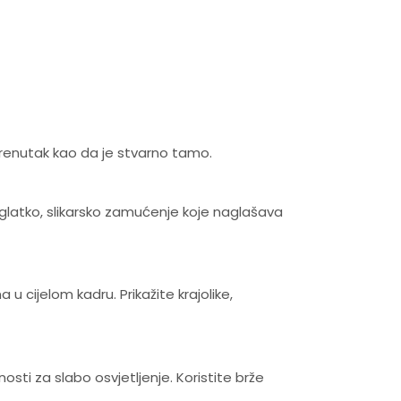
trenutak kao da je stvarno tamo.
u glatko, slikarsko zamućenje koje naglašava
u cijelom kadru. Prikažite krajolike,
sti za slabo osvjetljenje. Koristite brže