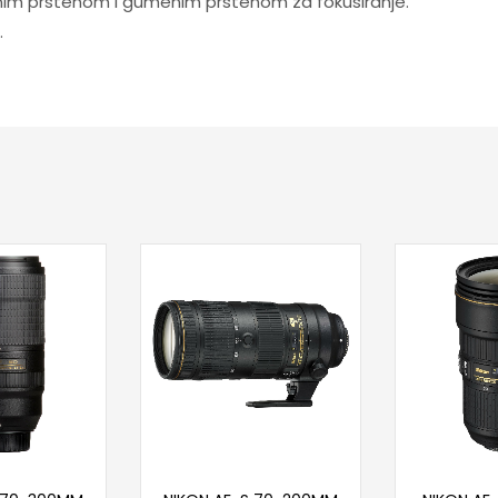
nim prstenom i gumenim prstenom za fokusiranje.
.
 u korpu
Dodaj u korpu
Doda