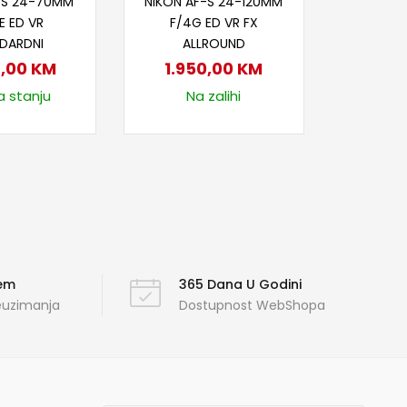
-S 24-70MM
NIKON AF-S 24-120MM
E ED VR
F/4G ED VR FX
DARDNI
ALLROUND
8,00
KM
1.950,00
KM
a stanju
Na zalihi
ćem
365 Dana U Godini
reuzimanja
Dostupnost WebShopa