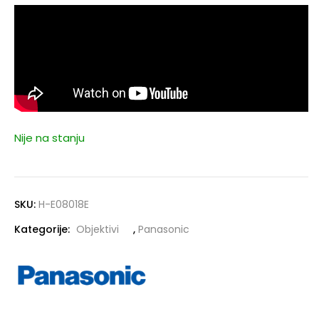
Nije na stanju
SKU:
H-E08018E
Kategorije:
Objektivi
,
Panasonic