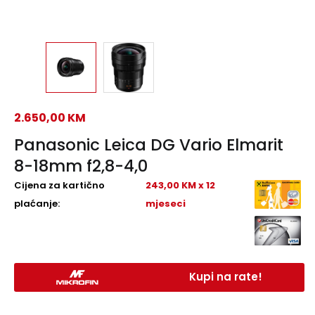
2.650,00
KM
Panasonic Leica DG Vario Elmarit
8-18mm f2,8-4,0
Cijena za kartično
243,00 KM x 12
plaćanje:
mjeseci
Kupi na rate!