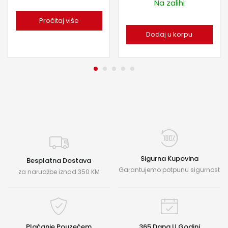
Na zalihi
Pročitaj više
Dodaj u korpu
Sigurna Kupovina
Besplatna Dostava
Garantujemo potpunu sigurnost
za narudžbe iznad 350 KM
Plaćanje Pouzećem
365 Dana U Godini