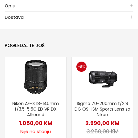
Opis
Dostava
POGLEDAJTE JOŠ
-8%
Nikon AF-S 18-140mm
Sigma 70-200mm f/2.8
f/3.5-5.6G ED VR DX
DG OS HSM Sports Lens za
Allround
Nikon
1.050,00
KM
2.990,00
KM
3.250,00
KM
Nije na stanju