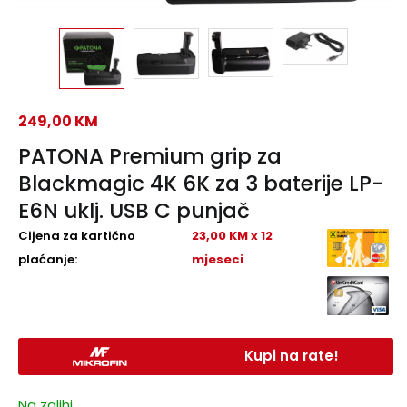
249,00
KM
PATONA Premium grip za
Blackmagic 4K 6K za 3 baterije LP-
E6N uklj. USB C punjač
Cijena za kartično
23,00 KM x 12
plaćanje:
mjeseci
Kupi na rate!
Na zalihi