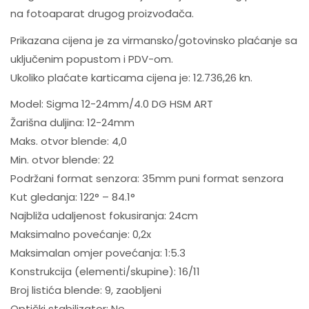
na fotoaparat drugog proizvođača.
Prikazana cijena je za virmansko/gotovinsko plaćanje sa
uključenim popustom i PDV-om.
Ukoliko plaćate karticama cijena je: 12.736,26 kn.
Model: Sigma 12-24mm/4.0 DG HSM ART
Žarišna duljina: 12-24mm
Maks. otvor blende: 4,0
Min. otvor blende: 22
Podržani format senzora: 35mm puni format senzora
Kut gledanja: 122° – 84.1°
Najbliža udaljenost fokusiranja: 24cm
Maksimalno povećanje: 0,2x
Maksimalan omjer povećanja: 1:5.3
Konstrukcija (elementi/skupine): 16/11
Broj listića blende: 9, zaobljeni
Optički stabilizator: Ne