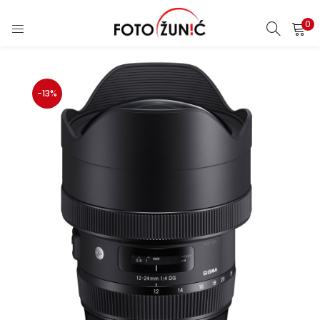
0
-13%