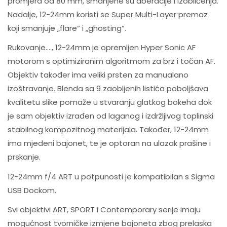
promjera od 80 mm, smanjene su aberacije i izobličenja.
Nadalje, 12-24mm koristi se Super Multi-Layer premaz
koji smanjuje „flare“ i „ghosting“.
Rukovanje…., 12-24mm je opremljen Hyper Sonic AF
motorom s optimiziranim algoritmom za brz i točan AF.
Objektiv također ima veliki prsten za manualano
izoštravanje. Blenda sa 9 zaobljenih listića poboljšava
kvalitetu slike pomaže u stvaranju glatkog bokeha dok
je sam objektiv izrađen od laganog i izdržljivog toplinski
stabilnog kompozitnog materijala. Također, 12-24mm
ima mjedeni bajonet, te je optoran na ulazak prašine i
prskanje.
12-24mm f/4 ART u potpunosti je kompatibilan s Sigma
USB Dockom.
Svi objektivi ART, SPORT i Contemporary serije imaju
mogućnost tvorničke izmjene bajoneta zbog prelaska