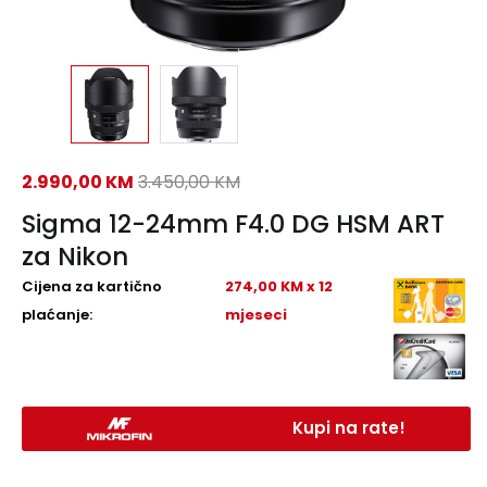
2.990,00
KM
3.450,00
KM
Sigma 12-24mm F4.0 DG HSM ART
za Nikon
Cijena za kartično
274,00 KM x 12
plaćanje:
mjeseci
Kupi na rate!