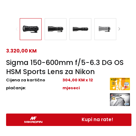
3.320,00
KM
Sigma 150-600mm f/5-6.3 DG OS
HSM Sports Lens za Nikon
Cijena za kartično
304,00 KM x 12
plaćanje:
mjeseci
Kupi na rate!