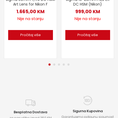
DC HSM (Nikon)
Art Lens for Nikon F
999,00
KM
1.665,00
KM
Nije na stanju
Nije na stanju
Pročitaj više
Pročitaj više
Sigurna Kupovina
Besplatna Dostava
Garantujemo potpunu sigurnost
za narudžbe iznad 350 KM