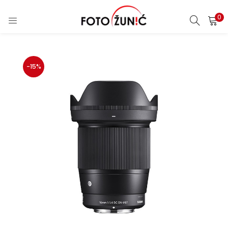
0
-15%