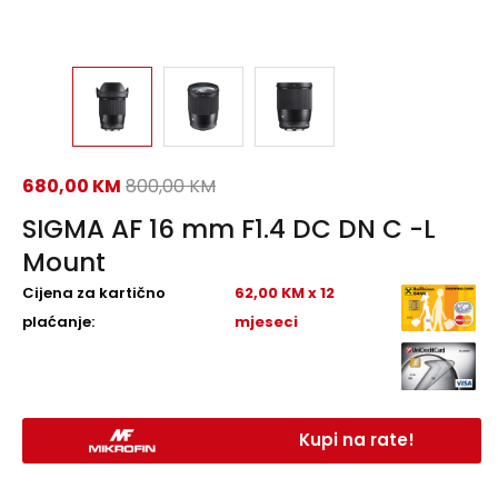
680,00
KM
800,00
KM
SIGMA AF 16 mm F1.4 DC DN C -L
Mount
Cijena za kartično
62,00 KM x 12
plaćanje:
mjeseci
Kupi na rate!