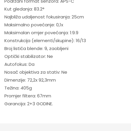
Podržani format senzora: APS-C
Kut gledanja: 83.2°
Najbliža udaljenost fokusiranja: 25cm
Maksimalno povećanje: 0,1x
Maksimalan omjer povećanja: 1:9.9
Konstrukcija (elementi/skupine): 16/13
Broj listića blende: 9, zaobljeni
Optički stabilizator: Ne
Autofokus: Da
Nosač objektiva za stativ: Ne
Dimenzije: 72,2x 92,3mm
Težina: 405g
Promjer filtera: 67mm
Garancija: 2+3 GODINE.