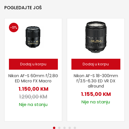
POGLEDAJTE JOŠ
-11%
Dodaj u korpu
Dodaj u korpu
Nikon AF-S 60mm f/2.8G
Nikon AF-S 18-300mm
ED Micro FX Macro
f/3.5-6.3G ED VR DX
allround
1.150,00
KM
1.155,00
KM
1.290,00
KM
Nije na stanju
Nije na stanju