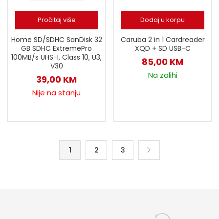
Pročitaj više
Dodaj u korpu
Home SD/SDHC SanDisk 32
Caruba 2 in 1 Cardreader
GB SDHC ExtremePro
XQD + SD USB-C
100MB/s UHS-I, Class 10, U3,
85,00
KM
V30
Na zalihi
39,00
KM
Nije na stanju
1
2
3