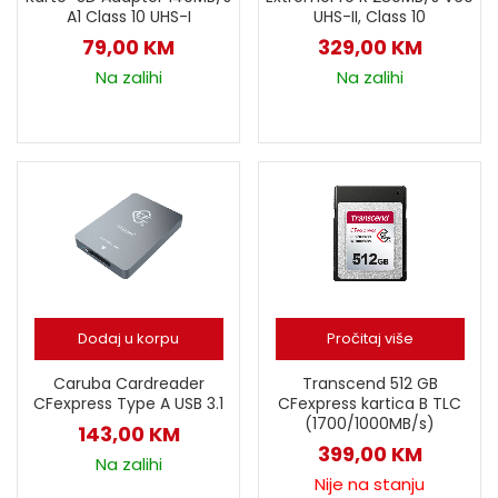
A1 Class 10 UHS-I
UHS-II, Class 10
79,00
KM
329,00
KM
Na zalihi
Na zalihi
Dodaj u korpu
Pročitaj više
Caruba Cardreader
Transcend 512 GB
CFexpress Type A USB 3.1
CFexpress kartica B TLC
(1700/1000MB/s)
143,00
KM
399,00
KM
Na zalihi
Nije na stanju