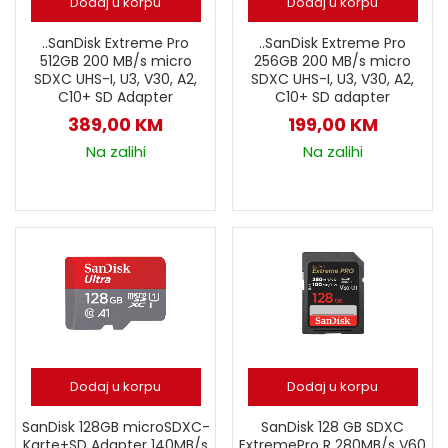
Dodaj u korpu
Dodaj u korpu
..SanDisk Extreme Pro
..SanDisk Extreme Pro
512GB 200 MB/s micro
256GB 200 MB/s micro
SDXC UHS-I, U3, V30, A2,
SDXC UHS-I, U3, V30, A2,
C10+ SD Adapter
C10+ SD adapter
389,00
KM
199,00
KM
Na zalihi
Na zalihi
Dodaj u korpu
Dodaj u korpu
SanDisk 128GB microSDXC-
SanDisk 128 GB SDXC
Karte+SD Adapter 140MB/s
ExtremePro R 280MB/s V60