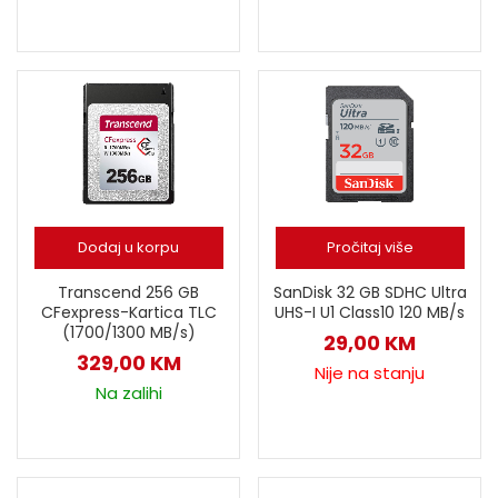
Dodaj u korpu
Pročitaj više
SanDisk 32 GB SDHC Ultra
Transcend 256 GB
UHS-I U1 Class10 120 MB/s
CFexpress-Kartica TLC
(1700/1300 MB/s)
29,00
KM
329,00
KM
Nije na stanju
Na zalihi