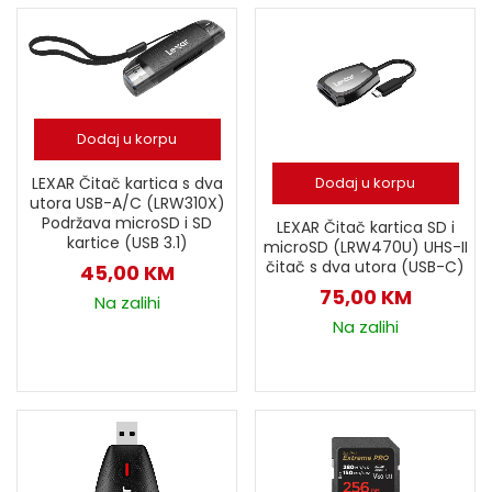
Dodaj u korpu
Dodaj u korpu
LEXAR Čitač kartica s dva
utora USB-A/C (LRW310X)
Podržava microSD i SD
LEXAR Čitač kartica SD i
kartice (USB 3.1)
microSD (LRW470U) UHS-II
čitač s dva utora (USB-C)
45,00
KM
75,00
KM
Na zalihi
Na zalihi