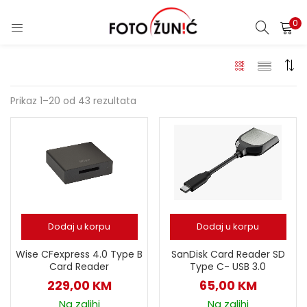
0
Prikaz 1–20 od 43 rezultata
Dodaj u korpu
Dodaj u korpu
SanDisk Card Reader SD
Wise CFexpress 4.0 Type B
Type C- USB 3.0
Card Reader
65,00
KM
229,00
KM
Na zalihi
Na zalihi