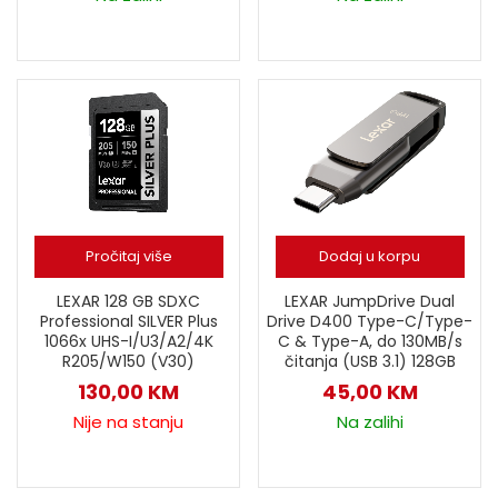
Pročitaj više
Dodaj u korpu
LEXAR JumpDrive Dual
LEXAR 128 GB SDXC
Drive D400 Type-C/Type-
Professional SILVER Plus
C & Type-A, do 130MB/s
1066x UHS-I/U3/A2/4K
čitanja (USB 3.1) 128GB
R205/W150 (V30)
45,00
KM
130,00
KM
Na zalihi
Nije na stanju