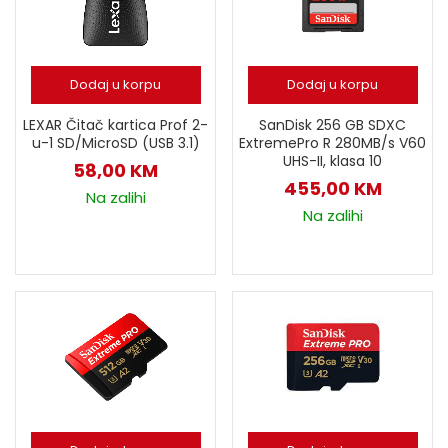
Dodaj u korpu
Dodaj u korpu
LEXAR Čitač kartica Prof 2-
SanDisk 256 GB SDXC
u-1 SD/MicroSD (USB 3.1)
ExtremePro R 280MB/s V60
UHS-II, klasa 10
58,00
KM
455,00
KM
Na zalihi
Na zalihi