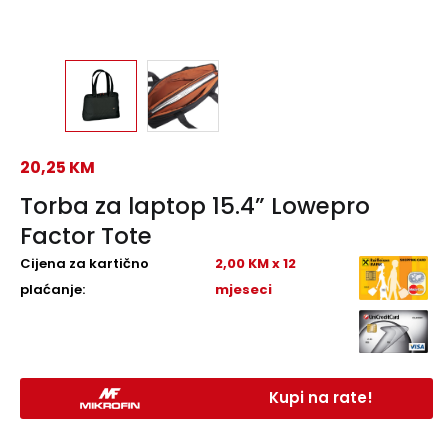
20,25
KM
Torba za laptop 15.4” Lowepro
Factor Tote
Cijena za kartično
2,00 KM x 12
plaćanje:
mjeseci
Kupi na rate!