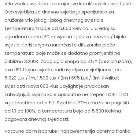
Vrlo visoka svjetlina i promjenjive karakteristike svjetlosti
Ova svjetiljka za dnevno svjetlo je specijalista za
pružanje vrlo jakog i jakog dnevnog svjetla s
temperaturom boje od 5.600 Kelvina. U uređaj su
ugrađena samo LED rasvjetna tijela za dnevno / bijelo
svjetlo. Korištenjem narančaste difuzorske ploče
temperatura boje može se dodatno promijeniti na
približno 3.200K. Zbog ugla snopa od 45 ° (bez difuzora),
ovo LED trajno svjetlo nudi uvjerljivu osvjetljenost do
5.920 Lux / 1m, 1.530 Lux / 2m i 695 Lux / 3m. Kvalitet
svjetlosti Niova 600 Plus Daylight je prvoklasan
zahvaljujući svjetlu koje apsolutno ne treperi i CRI i TLCI
vrijednostima od = 97. Svjetlina LED-a može se prigušiti
od 10 do 100%, a temperatura boje od 5.600 Kelvina
odgovara dnevnoj svjetlosti.
Potpuno obim isporuke i najsavremenija oprema franko