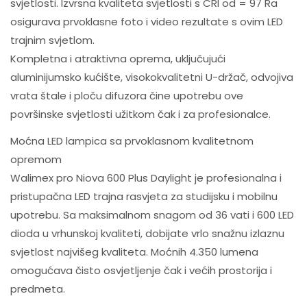
svjetlosti. Izvrsna kvaliteta svjetlosti s CRI od = 97 Ra
osigurava prvoklasne foto i video rezultate s ovim LED
trajnim svjetlom.
Kompletna i atraktivna oprema, uključujući
aluminijumsko kućište, visokokvalitetni U-držač, odvojiva
vrata štale i ploču difuzora čine upotrebu ove
površinske svjetlosti užitkom čak i za profesionalce.
Moćna LED lampica sa prvoklasnom kvalitetnom
opremom
Walimex pro Niova 600 Plus Daylight je profesionalna i
pristupačna LED trajna rasvjeta za studijsku i mobilnu
upotrebu. Sa maksimalnom snagom od 36 vati i 600 LED
dioda u vrhunskoj kvaliteti, dobijate vrlo snažnu izlaznu
svjetlost najvišeg kvaliteta. Moćnih 4.350 lumena
omogućava čisto osvjetljenje čak i većih prostorija i
predmeta.