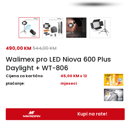
490,00
KM
544,00
KM
Walimex pro LED Niova 600 Plus
Daylight + WT-806
Cijena za kartično
45,00 KM x 12
plaćanje:
mjeseci
Kupi na rate!