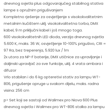
dnevnog svjetla plus odgovarajućeg stabilnog stativa
lampe s opružnim prigušivanjem
Kompletno rješenje za osvjetljenje s visokokvalitetnim
metalnim kućištem uklj. visokokvalitetna torba, DMX
kabel, 9 m priključni kabel i još mnogo toga.
600 visokokvalitetnih LED dioda, verzija dnevnog svjetla
5.600 K, maks. 36 W, osvjetljenje 10-100% prigušivo, CRI =
97 Ra, bez treperenja, 5.920 lux / 1m
2x utora za NP-F baterije, DMX utičnice za upravljanje i
daljinski upravljač za sve funkcije, uklj. 4 vrata ambara i
difuzor
Vrlo stabilan i do 6 kg opteretivi stativ za lampu WT-
806, prigušenje opruge u svakom dijelu, maks. radna
visina: 256 cm
p> Set koji se sastoji od Walimex pro Niova 600 Plus
dnevnog svjetla i Walimex pro WT-806 stalka za lampu