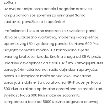
256cm
Uz ovaj set svjetlosnih panela i pogodan stativ za
lampu odmah ste spremni za snimanje! Samo
sastavite, povežite se i započnite!
Profesionalni i izuzetno svestrani LED svjetlosni panel
Uživajte u izuzetno kvalitetnoj, modernoj i kompletnoj
opremi ovog LED svjetlosnog panela. Uz Niova 600 Plus
Daylight dobivate moćno LED kontinualno svjetlo
izvrsnog kvaliteta i izrade. Snažna snaga od 36 W pruža
ubedljivu osvetljenost od 5.920 Lux / 1m. Zahvaljujući DMX
upravljačkim utičnicama i radio daljinskom upravljaču,
ovom LED lampicom može se vrlo lako i svestrano
upravljati iz daljine. Sa dva utora za NP-F baterije, Niova
600 Plus je takođe optimalno opremljena za mobilni rad.
Svjetlost Niova 600 Plus može se zatamniti,
temperatura boje od 5600 Kelvina odgovara dnevnoj