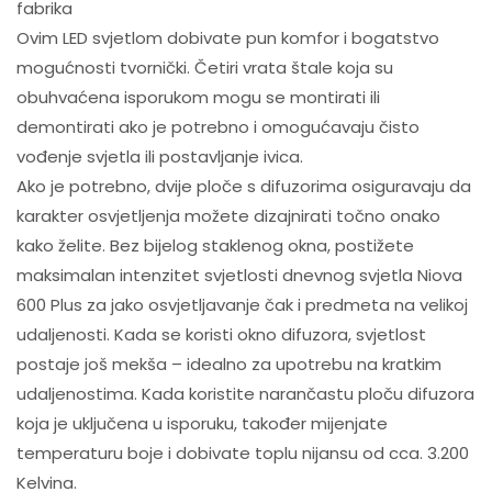
fabrika
Ovim LED svjetlom dobivate pun komfor i bogatstvo
mogućnosti tvornički. Četiri vrata štale koja su
obuhvaćena isporukom mogu se montirati ili
demontirati ako je potrebno i omogućavaju čisto
vođenje svjetla ili postavljanje ivica.
Ako je potrebno, dvije ploče s difuzorima osiguravaju da
karakter osvjetljenja možete dizajnirati točno onako
kako želite. Bez bijelog staklenog okna, postižete
maksimalan intenzitet svjetlosti dnevnog svjetla Niova
600 Plus za jako osvjetljavanje čak i predmeta na velikoj
udaljenosti. Kada se koristi okno difuzora, svjetlost
postaje još mekša – idealno za upotrebu na kratkim
udaljenostima. Kada koristite narančastu ploču difuzora
koja je uključena u isporuku, također mijenjate
temperaturu boje i dobivate toplu nijansu od cca. 3.200
Kelvina.