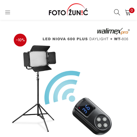
0
-10%