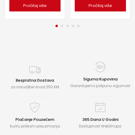
Pročitaj više
Pročitaj više
Sigurna Kupovina
Besplatna Dostava
Garantujemo potpunu sigurnost
za narudžbe iznad 350 KM
Plaćanje Pouzećem
365 Dana U Godini
Kuriru prilikom preuzimanja
Dostupnost WebShopa