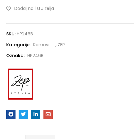
Dodaj na listu želja
SKU:
HP246B
Kategorije:
Ramovi
,
ZEP
Oznaka:
HP246B