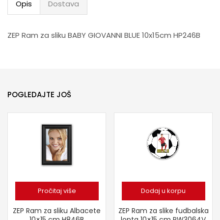
Opis
Dostava
ZEP Ram za sliku BABY GIOVANNI BLUE 10x15cm HP246B
POGLEDAJTE JOŠ
Pročitaj više
Dodaj u korpu
ZEP Ram za sliku Albacete
ZEP Ram za slike fudbalska
10×15 cm H846B
lopta 10×15 cm PW3064V