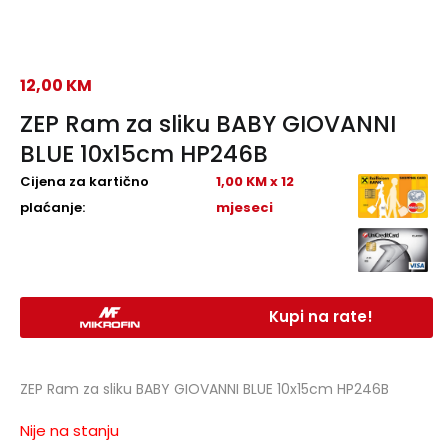
12,00
KM
ZEP Ram za sliku BABY GIOVANNI
BLUE 10x15cm HP246B
Cijena za kartično
1,00 KM x 12
plaćanje:
mjeseci
Kupi na rate!
ZEP Ram za sliku BABY GIOVANNI BLUE 10x15cm HP246B
Nije na stanju