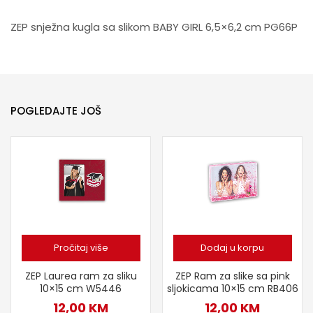
ZEP snježna kugla sa slikom BABY GIRL 6,5×6,2 cm PG66P
POGLEDAJTE JOŠ
Pročitaj više
Dodaj u korpu
ZEP Laurea ram za sliku
ZEP Ram za slike sa pink
10×15 cm W5446
sljokicama 10×15 cm RB406
12,00
KM
12,00
KM