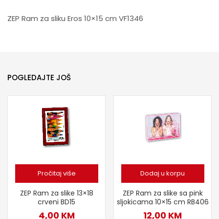
ZEP Ram za sliku Eros 10×15 cm VF1346
POGLEDAJTE JOŠ
Pročitaj više
Dodaj u korpu
ZEP Ram za slike 13×18
ZEP Ram za slike sa pink
crveni BD15
sljokicama 10×15 cm RB406
4,00
KM
12,00
KM