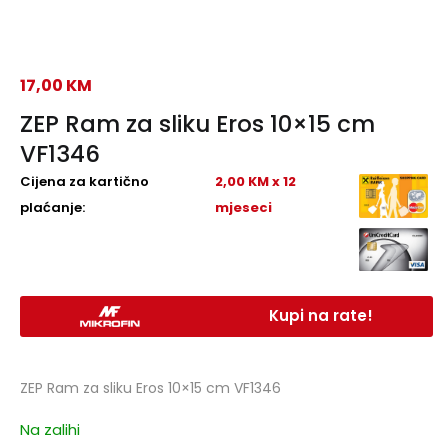
17,00
KM
ZEP Ram za sliku Eros 10×15 cm
VF1346
Cijena za kartično
2,00 KM x 12
plaćanje:
mjeseci
Kupi na rate!
ZEP Ram za sliku Eros 10×15 cm VF1346
Na zalihi