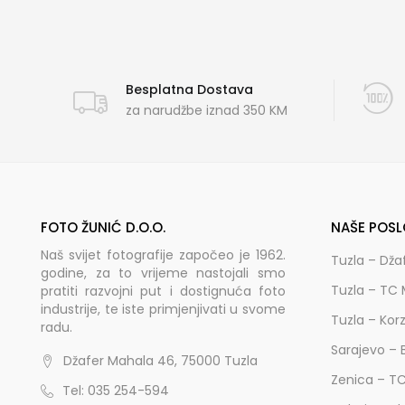
Besplatna Dostava
za narudžbe iznad 350 KM
FOTO ŽUNIĆ D.O.O.
NAŠE POSL
Naš svijet fotografije započeo je 1962.
Tuzla – Dža
godine, za to vrijeme nastojali smo
Tuzla – TC 
pratiti razvojni put i dostignuća foto
industrije, te iste primjenjivati u svome
Tuzla – Kor
radu.
Sarajevo – 
Džafer Mahala 46, 75000 Tuzla
Zenica – T
Tel: 035 254-594