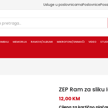
Usluge u poslovnicama
Poslovnice
Pos
IMBALI
MEMORIJA
RAMOVI/ALBUMI
MIKROFONI/SNIMAČI
VIDEO
STUD
ZEP Ram za sliku
12,00
KM
Cijena za kartično plaćan