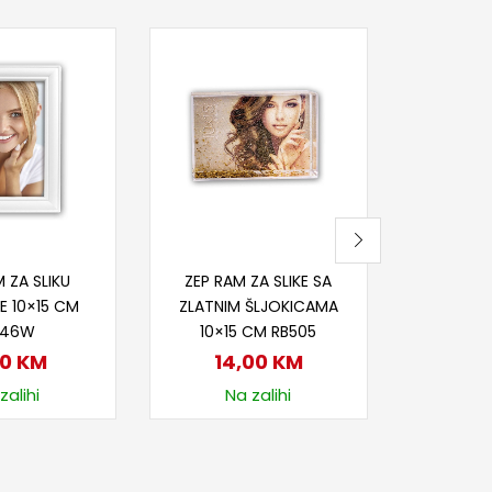
Pr
ZEP RAM 
CRV
5
Nije
j u korpu
Dodaj u korpu
 ZA SLIKU
ZEP RAM ZA SLIKE SA
E 10×15 CM
ZLATNIM ŠLJOKICAMA
846W
10×15 CM RB505
00
KM
14,00
KM
zalihi
Na zalihi