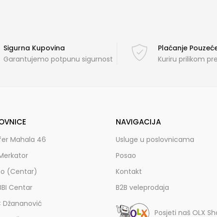
Sigurna Kupovina
Plaćanje Pouze
Garantujemo potpunu sigurnost
Kuriru prilikom p
OVNICE
NAVIGACIJA
fer Mahala 46
Usluge u poslovnicama
Merkator
Posao
zo (Centar)
Kontakt
BBI Centar
B2B veleprodaja
C Džananović
Posjeti naš OLX S