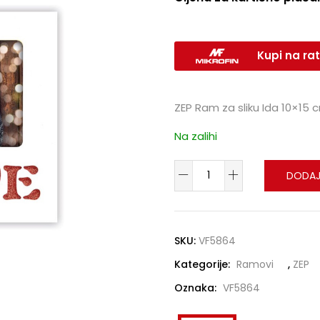
Kupi na rat
ZEP Ram za sliku Ida 10×15
Na zalihi
DODAJ
SKU:
VF5864
Kategorije:
Ramovi
,
ZEP
Oznaka:
VF5864