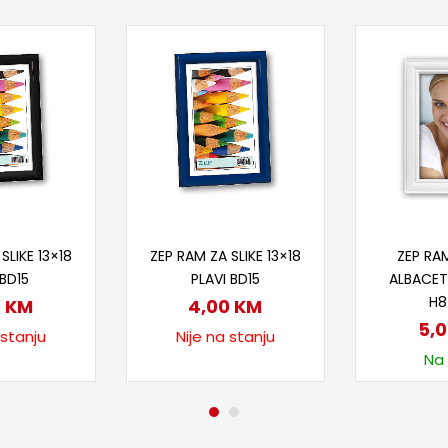
taj više
Pročitaj više
Doda
SLIKE 13×18
ZEP RAM ZA SLIKE 13×18
ZEP RAM
BD15
PLAVI BD15
ALBACET
H
0
KM
4,00
KM
5,
 stanju
Nije na stanju
Na 