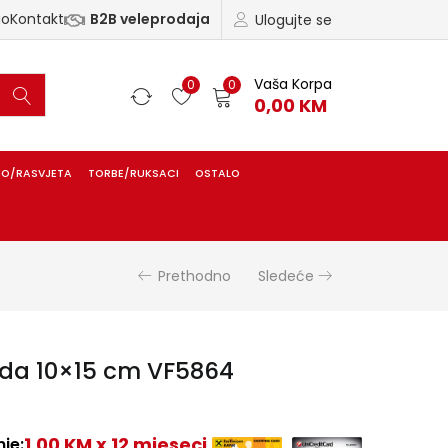
ao
Kontakt
B2B veleprodaja
Ulogujte se
Vaša Korpa
0
0
0,00
KM
IO/RASVJETA
TORBE/RUKSACI
OSTALO
Prethodno
Sledeće
 Ida 10×15 cm VF5864
1,00 KM x 12 mjeseci
je: