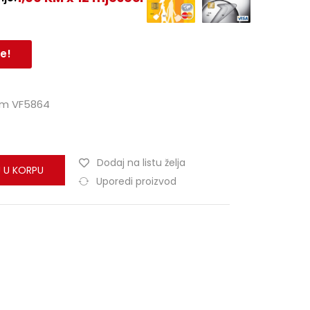
e!
 cm VF5864
Dodaj na listu želja
 U KORPU
Uporedi proizvod