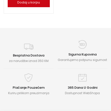
Dodaj u korpu
Sigurna Kupovina
Besplatna Dostava
Garantujemo potpunu sigurnost
za narudžbe iznad 350 KM
Plaćanje Pouzećem
365 Dana U Godini
Kuriru prilikom preuzimanja
Dostupnost WebShopa