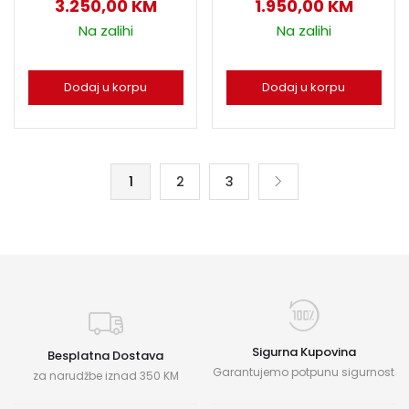
3.250,00
KM
1.950,00
KM
Na zalihi
Na zalihi
Dodaj u korpu
Dodaj u korpu
1
2
3
Sigurna Kupovina
Besplatna Dostava
Garantujemo potpunu sigurnost
za narudžbe iznad 350 KM