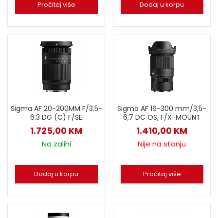
Pročitaj više
Dodaj u korpu
Sigma AF 20-200MM F/3.5-
Sigma AF 16-300 mm/3,5-
6.3 DG (C) F/SE
6,7 DC OS, F/X-MOUNT
1.725,00
KM
1.410,00
KM
Na zalihi
Nije na stanju
Dodaj u korpu
Pročitaj više