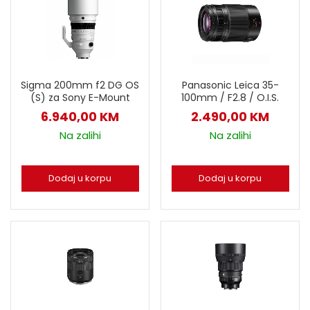
Sigma 200mm f2 DG OS
Panasonic Leica 35-
(S) za Sony E-Mount
100mm / F2.8 / O.I.S.
6.940,00
KM
2.490,00
KM
Na zalihi
Na zalihi
Dodaj u korpu
Dodaj u korpu