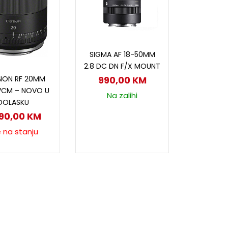
Dodaj u korpu
SIGMA AF 18-50MM
2.8 DC DN F/X MOUNT
ročitaj više
ON RF 20MM
990,00
KM
 VCM – NOVO U
Na zalihi
DOLASKU
990,00
KM
e na stanju