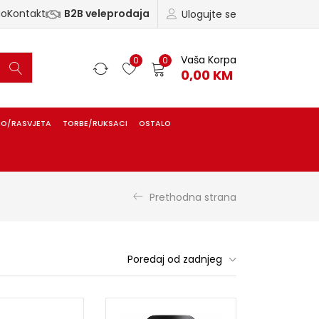
ao
Kontakt
B2B veleprodaja
Ulogujte se
Vaša Korpa
0
0
0,00
KM
IO/RASVJETA
TORBE/RUKSACI
OSTALO
Prethodna strana
Poredaj od zadnjeg