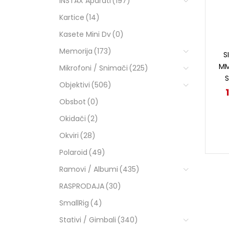
INSTAX Aparati
(197)
Kartice
(14)
Kasete Mini Dv
(0)
Memorija
(173)
S
MM
Mikrofoni / Snimači
(225)
Objektivi
(506)
Obsbot
(0)
Okidači
(2)
Okviri
(28)
Polaroid
(49)
Ramovi / Albumi
(435)
RASPRODAJA
(30)
SmallRig
(4)
Stativi / Gimbali
(340)