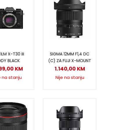
ročitaj više
Pročitaj više
FILM X-T30 III
SIGMA 12MM F1,4 DC
ODY BLACK
(C) ZA FUJI X-MOUNT
799,00
KM
1.140,00
KM
e na stanju
Nije na stanju