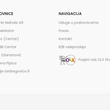
OVNICE
NAVIGACIJA
fer Mahala 46
Usluge u poslovnicama
Merkator
Posao
zo (Centar)
Kontakt
BBI Centar
B2B veleprodaja
C Džananović
Posjeti naš OLX S
ena Pijaca
lije Izetbegovića 6