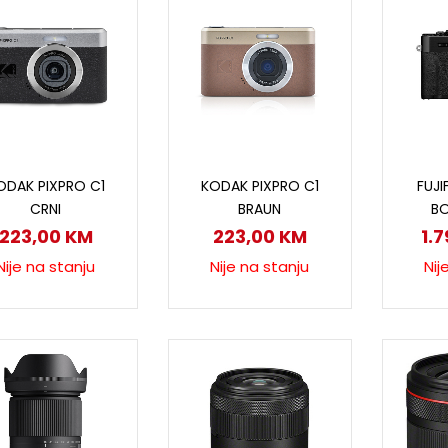
Pročitaj više
Pročitaj više
P
ODAK PIXPRO C1
KODAK PIXPRO C1
FUJI
CRNI
BRAUN
B
223,00
KM
223,00
KM
1.
Nije na stanju
Nije na stanju
Nij