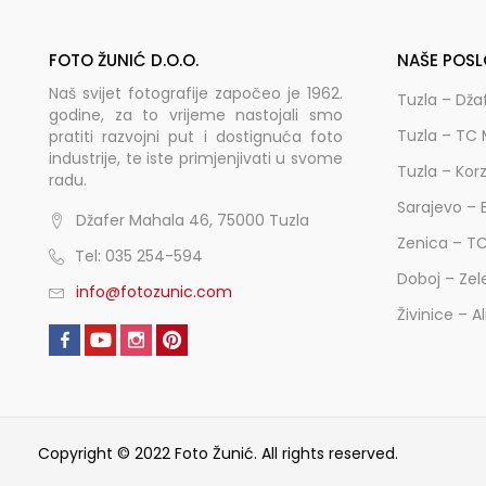
FOTO ŽUNIĆ D.O.O.
NAŠE POSL
Naš svijet fotografije započeo je 1962.
Tuzla – Dža
godine, za to vrijeme nastojali smo
Tuzla – TC 
pratiti razvojni put i dostignuća foto
industrije, te iste primjenjivati u svome
Tuzla – Kor
radu.
Sarajevo – 
Džafer Mahala 46, 75000 Tuzla
Zenica – T
Tel: 035 254-594
Doboj – Zel
info@fotozunic.com
Živinice – A
Copyright © 2022 Foto Žunić. All rights reserved.