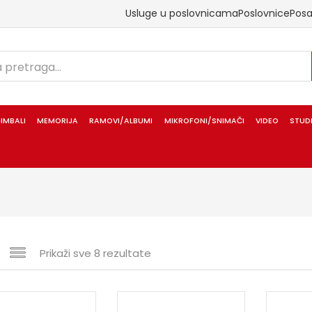
Usluge u poslovnicama
Poslovnice
Pos
IMBALI
MEMORIJA
RAMOVI/ALBUMI
MIKROFONI/SNIMAČI
VIDEO
STUD
Prikaži sve 8 rezultate