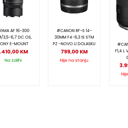
Dodaj u korpu
Pročitaj više
IGMA AF 16-300
#CANON RF-S 14-
/3,5-6,7 DC OS,
30MM F4-6,3 IS STM
P
SONY E-MOUNT
PZ -NOVO U DOLASKU
#CAN
F1,4 L
1.410,00
KM
799,00
KM
Na zalihi
Nije na stanju
3.
Nij