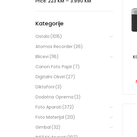
223 KM
3.990 KM
Price:
—
Kategorije
Ostalo
(1015)
Atomos Recorder
(26)
Blicevi
(116)
K
Canon Foto Papir
(7)
Digitalni Okviri
(27)
Diktafoni
(3)
Dodatna Oprema
(2)
Foto Aparati
(372)
Foto Materijal
(213)
Gimbal
(32)