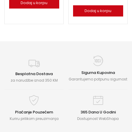
Dodaj u korpu
Dodaj u korpu
Sigurna Kupovina
Besplatna Dostava
Garantujemo potpunu sigurnost
za narudžbe iznad 350 KM
Plaćanje Pouzećem
365 Dana U Godini
Kuriru prilikom preuzimanja
Dostupnost WebShopa