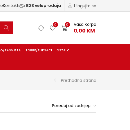
ao
Kontakt
B2B veleprodaja
Ulogujte se
Vaša Korpa
0
0
0,00
KM
IO/RASVJETA
TORBE/RUKSACI
OSTALO
Prethodna strana
Poredaj od zadnjeg