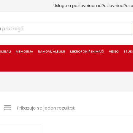
Usluge u poslovnicama
Poslovnice
Pos
IMBALI
MEMORIJA
RAMOVI/ALBUMI
MIKROFONI/SNIMAČI
VIDEO
STUD
Prikazuje se jedan rezultat