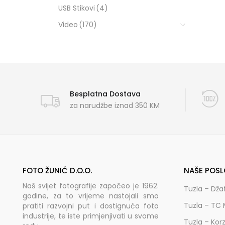
USB Stikovi
(4)
Video
(170)
Besplatna Dostava
za narudžbe iznad 350 KM
FOTO ŽUNIĆ D.O.O.
NAŠE POSL
Naš svijet fotografije započeo je 1962.
Tuzla – Dža
godine, za to vrijeme nastojali smo
Tuzla – TC 
pratiti razvojni put i dostignuća foto
industrije, te iste primjenjivati u svome
Tuzla – Kor