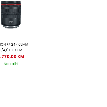
Dodaj u korpu
ON RF 24-105MM
F/4,0 L IS USM
2.770,00
KM
Na zalihi