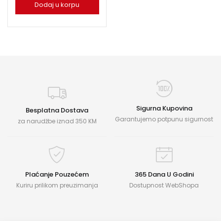
Dodaj u korpu
Sigurna Kupovina
Besplatna Dostava
Garantujemo potpunu sigurnost
za narudžbe iznad 350 KM
Plaćanje Pouzećem
365 Dana U Godini
Kuriru prilikom preuzimanja
Dostupnost WebShopa