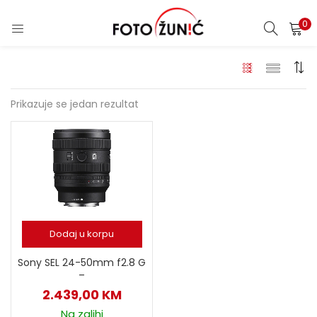
0
Prikazuje se jedan rezultat
Dodaj u korpu
Sony SEL 24-50mm f2.8 G
–
2.439,00
KM
Na zalihi