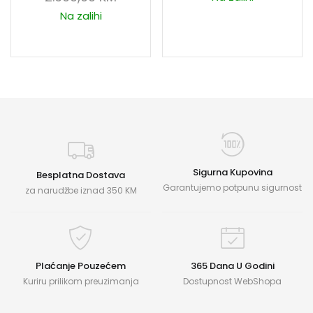
Na zalihi
Sigurna Kupovina
Besplatna Dostava
Garantujemo potpunu sigurnost
za narudžbe iznad 350 KM
Plaćanje Pouzećem
365 Dana U Godini
Kuriru prilikom preuzimanja
Dostupnost WebShopa