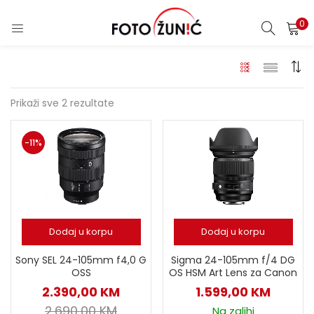
0
Prikaži sve 2 rezultate
-11%
Dodaj u korpu
Dodaj u korpu
Sony SEL 24-105mm f4,0 G
Sigma 24-105mm f/4 DG
OSS
OS HSM Art Lens za Canon
2.390,00
KM
1.599,00
KM
2.690,00
KM
Na zalihi