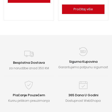
Pročitaj više
Sigurna Kupovina
Besplatna Dostava
Garantujemo potpunu sigurnost
za narudžbe iznad 350 KM
Plaćanje Pouzećem
365 Dana U Godini
Kuriru prilikom preuzimanja
Dostupnost WebShopa