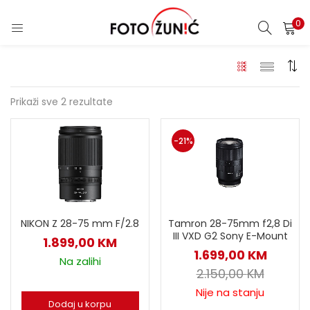
0
Prikaži sve 2 rezultate
-21%
NIKON Z 28-75 mm F/2.8
Tamron 28-75mm f2,8 Di
III VXD G2 Sony E-Mount
1.899,00
KM
1.699,00
KM
Na zalihi
2.150,00
KM
Nije na stanju
Dodaj u korpu