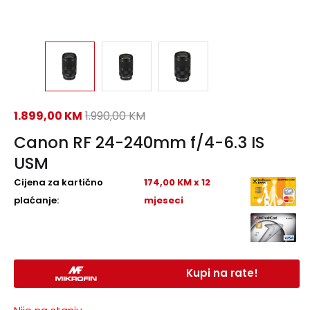
1.899,00
KM
1.990,00
KM
Canon RF 24-240mm f/4-6.3 IS
USM
Cijena za kartično
174,00 KM x 12
plaćanje:
mjeseci
Kupi na rate!