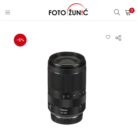
0
-5%