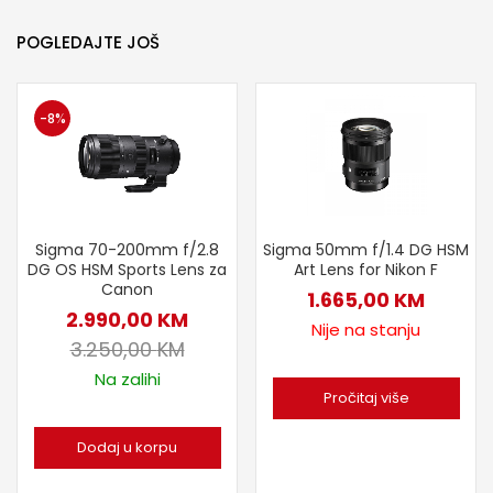
POGLEDAJTE JOŠ
-8%
Sigma 70-200mm f/2.8
Sigma 50mm f/1.4 DG HSM
DG OS HSM Sports Lens za
Art Lens for Nikon F
Canon
1.665,00
KM
2.990,00
KM
Nije na stanju
3.250,00
KM
Na zalihi
Pročitaj više
Dodaj u korpu