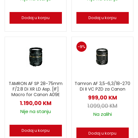
Dodaj u korpu
Dodaj u korpu
-9%
TAMRON AF SP 28-75mm
Tamron AF 3,5-6,3/18-270
F/2.8 Di XR LD Asp. [IF]
Di II VC PZD za Canon
Macro for Canon A09E
999,00
KM
1.190,00
KM
1.099,00
KM
Nije na stanju
Na zalihi
Dodaj u korpu
Dodaj u korpu