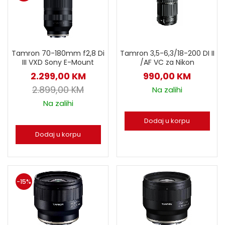
Tamron 70-180mm f2,8 Di
Tamron 3,5-6,3/18-200 DI II
III VXD Sony E-Mount
/AF VC za Nikon
2.299,00
KM
990,00
KM
2.899,00
KM
Na zalihi
Na zalihi
Dodaj u korpu
Dodaj u korpu
-15%