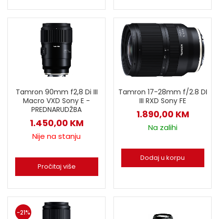
Tamron 90mm f2,8 Di III
Tamron 17-28mm f/2.8 DI
Macro VXD Sony E -
III RXD Sony FE
PREDNARUDŽBA
1.890,00
KM
1.450,00
KM
Na zalihi
Nije na stanju
Dodaj u korpu
Pročitaj više
-21%