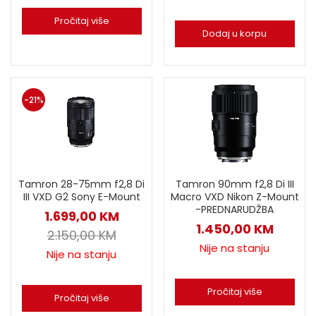
Pročitaj više
Dodaj u korpu
-21%
Tamron 90mm f2,8 Di III
Tamron 28-75mm f2,8 Di
Macro VXD Nikon Z-Mount
III VXD G2 Sony E-Mount
-PREDNARUDŽBA
1.699,00
KM
1.450,00
KM
2.150,00
KM
Nije na stanju
Nije na stanju
Pročitaj više
Pročitaj više