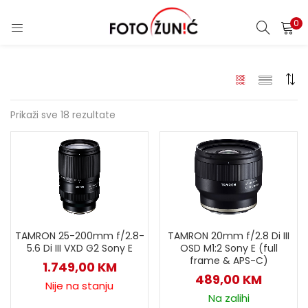
0
Prikaži sve 18 rezultate
TAMRON 25-200mm f/2.8-
TAMRON 20mm f/2.8 Di III
5.6 Di III VXD G2 Sony E
OSD M1:2 Sony E (full
frame & APS-C)
1.749,00
KM
489,00
KM
Nije na stanju
Na zalihi