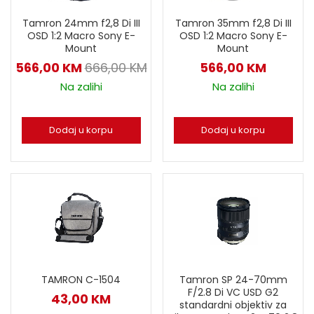
Tamron 24mm f2,8 Di III
Tamron 35mm f2,8 Di III
OSD 1:2 Macro Sony E-
OSD 1:2 Macro Sony E-
Mount
Mount
566,00
KM
666,00
KM
566,00
KM
Na zalihi
Na zalihi
Dodaj u korpu
Dodaj u korpu
TAMRON C-1504
Tamron SP 24-70mm
F/2.8 Di VC USD G2
43,00
KM
standardni objektiv za