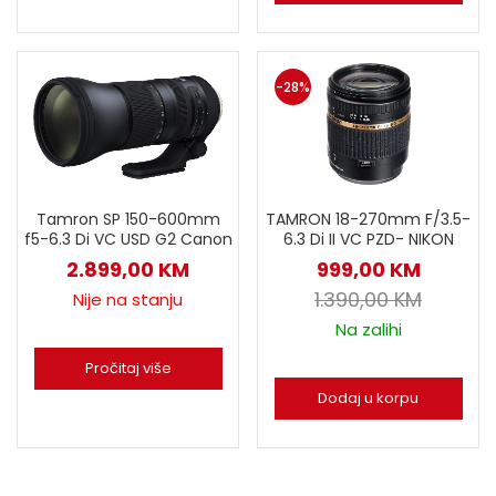
-28%
Tamron SP 150-600mm
TAMRON 18-270mm F/3.5-
f5-6.3 Di VC USD G2 Canon
6.3 Di II VC PZD- NIKON
2.899,00
KM
999,00
KM
1.390,00
KM
Nije na stanju
Na zalihi
Pročitaj više
Dodaj u korpu