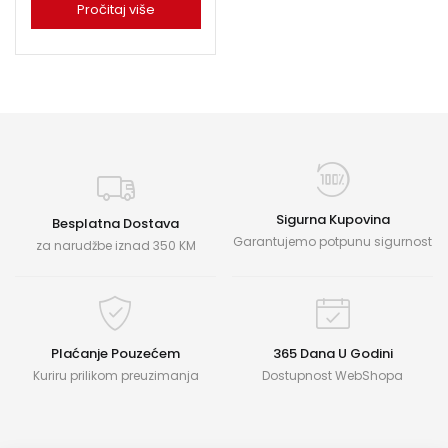
Pročitaj više
Sigurna Kupovina
Besplatna Dostava
Garantujemo potpunu sigurnost
za narudžbe iznad 350 KM
Plaćanje Pouzećem
365 Dana U Godini
Kuriru prilikom preuzimanja
Dostupnost WebShopa