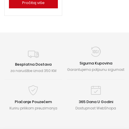
Pročitaj više
Sigurna Kupovina
Besplatna Dostava
Garantujemo potpunu sigurnost
za narudžbe iznad 350 KM
Plaćanje Pouzećem
365 Dana U Godini
Kuriru prilikom preuzimanja
Dostupnost WebShopa