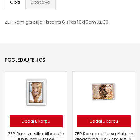
Opis
Dostava
ZEP Ram galerija Fisterra 6 slika 10x15cm XB38
POGLEDAJTE JOŠ
Dodaj u korpu
Dodaj u korpu
ZEP Ram za sliku Albacete
ZEP Ram za slike sa zlatnim
10×15 cm H846W
šljokicama 10×15 cm RB505