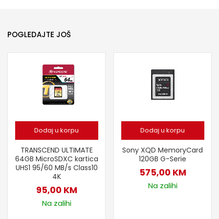
POGLEDAJTE JOŠ
Dodaj u korpu
Dodaj u korpu
TRANSCEND ULTIMATE
Sony XQD MemoryCard
64GB MicroSDXC kartica
120GB G-Serie
UHS1 95/60 MB/s Class10
575,00
KM
4K
Na zalihi
95,00
KM
Na zalihi