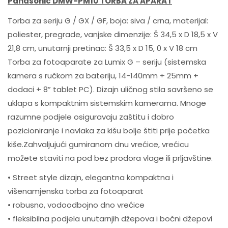
Panasonic DMW-PM10 TORBA ZA APARAT
Torba za seriju G / GX / GF, boja: siva / crna, materijal:
poliester, pregrade, vanjske dimenzije: Š 34,5 x D 18,5 x V
21,8 cm, unutarnji pretinac: Š 33,5 x D 15, 0 x V 18 cm
Torba za fotoaparate za Lumix G – seriju (sistemska
kamera s ručkom za bateriju, 14-140mm + 25mm +
dodaci + 8” tablet PC). Dizajn uličnog stila savršeno se
uklapa s kompaktnim sistemskim kamerama. Mnoge
razumne podjele osiguravaju zaštitu i dobro
pozicioniranje i navlaka za kišu bolje štiti prije početka
kiše.Zahvaljujući gumiranom dnu vrećice, vrećicu
možete staviti na pod bez prodora vlage ili prljavštine.
• Street style dizajn, elegantna kompaktna i
višenamjenska torba za fotoaparat
• robusno, vodoodbojno dno vrećice
• fleksibilna podjela unutarnjih džepova i bočni džepovi