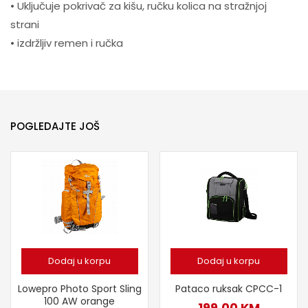
• Uključuje pokrivač za kišu, ručku kolica na stražnjoj
strani
• izdržljiv remen i ručka
POGLEDAJTE JOŠ
Dodaj u korpu
Dodaj u korpu
Lowepro Photo Sport Sling
Pataco ruksak CPCC-1
100 AW orange
199,00
KM