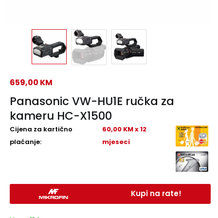
659,00
KM
Panasonic VW-HU1E ručka za
kameru HC-X1500
Cijena za kartično
60,00 KM x 12
plaćanje:
mjeseci
Kupi na rate!