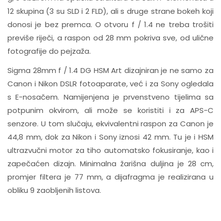
12 skupina (3 su SLD i 2 FLD), ali s druge strane bokeh koji
donosi je bez premca. O otvoru f / 1.4 ne treba trošiti
previše riječi, a raspon od 28 mm pokriva sve, od ulične
fotografije do pejzaža.
Sigma 28mm f / 1.4 DG HSM Art dizajniran je ne samo za
Canon i Nikon DSLR fotoaparate, već i za Sony ogledala
s E-nosačem. Namijenjena je prvenstveno tijelima sa
potpunim okvirom, ali može se koristiti i za APS-C
senzore. U tom slučaju, ekvivalentni raspon za Canon je
44,8 mm, dok za Nikon i Sony iznosi 42 mm. Tu je i HSM
ultrazvučni motor za tiho automatsko fokusiranje, kao i
zapečaćen dizajn. Minimalna žarišna duljina je 28 cm,
promjer filtera je 77 mm, a dijafragma je realizirana u
obliku 9 zaobljenih listova.