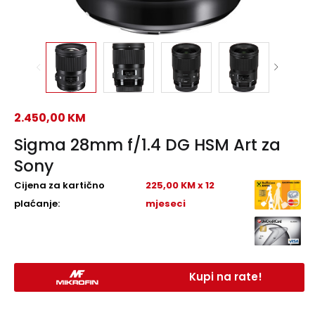
2.450,00
KM
Sigma 28mm f/1.4 DG HSM Art za
Sony
Cijena za kartično
225,00 KM x 12
plaćanje:
mjeseci
Kupi na rate!