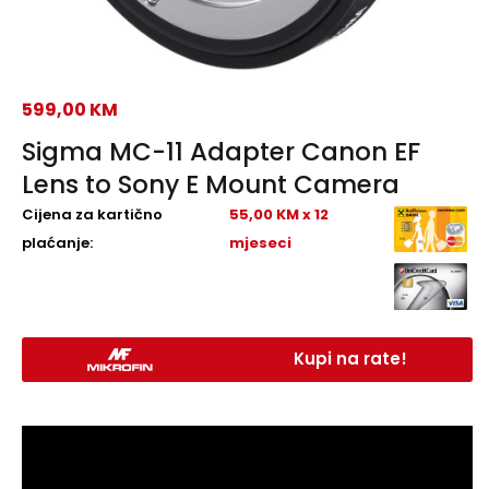
599,00
KM
Sigma MC-11 Adapter Canon EF
Lens to Sony E Mount Camera
Cijena za kartično
55,00 KM x 12
plaćanje:
mjeseci
Kupi na rate!