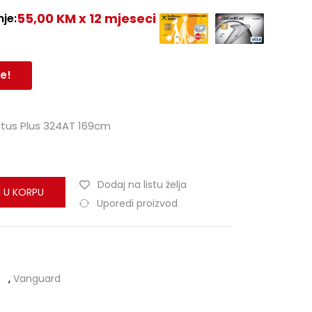
55,00 KM x 12 mjeseci
je:
e!
ctus Plus 324AT 169cm
Dodaj na listu želja
 U KORPU
Uporedi proizvod
,
Vanguard