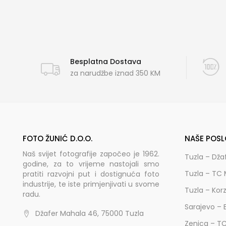
Besplatna Dostava
za narudžbe iznad 350 KM
FOTO ŽUNIĆ D.O.O.
NAŠE POSL
Naš svijet fotografije započeo je 1962.
Tuzla – Dža
godine, za to vrijeme nastojali smo
Tuzla – TC 
pratiti razvojni put i dostignuća foto
industrije, te iste primjenjivati u svome
Tuzla – Kor
radu.
Sarajevo – 
Džafer Mahala 46, 75000 Tuzla
Zenica – T