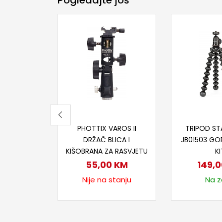
Pogledajte još
Pročitaj više
Dodaj
PHOTTIX VAROS II
TRIPOD ST
DRŽAČ BLICA I
JB01503 GO
KIŠOBRANA ZA RASVJETU
KI
55,00
KM
149,
Nije na stanju
Na za