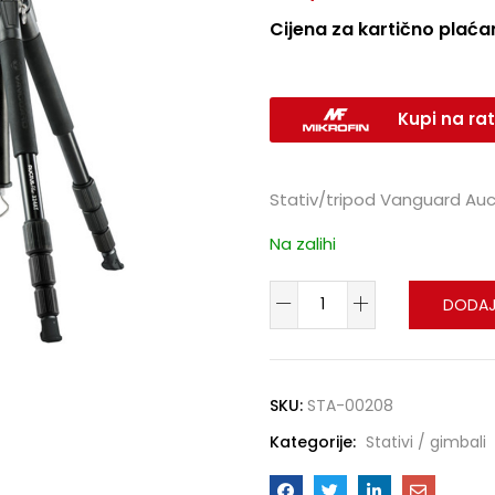
Cijena za kartično plaćan
Kupi na rat
Stativ/tripod Vanguard Au
Na zalihi
DODAJ
SKU:
STA-00208
Kategorije:
Stativi / gimbali