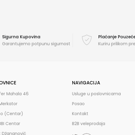
Sigurna Kupovina
Plaćanje Pouze
Garantujemo potpunu sigurnost
Kuriru prilikom p
OVNICE
NAVIGACIJA
fer Mahala 46
Usluge u poslovnicama
Merkator
Posao
zo (Centar)
Kontakt
BBI Centar
B2B veleprodaja
C Džananović