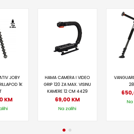
 u korpu
Dodaj u korpu
Doda
ATIV JOBY
HAMA CAMERA I VIDEO
VANGUAR
RILLAPOD 1K
GRIP 120 ZA MAX. VISINU
2
T
KAMERE 12 CM 4429
650
00
KM
69,00
KM
Na 
lihi
Na zalihi