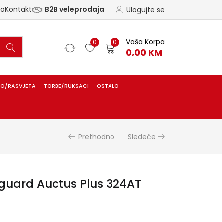
ao
Kontakt
B2B veleprodaja
Ulogujte se
Vaša Korpa
0
0
0,00
KM
IO/RASVJETA
TORBE/RUKSACI
OSTALO
Prethodno
Sledeće
nguard Auctus Plus 324AT