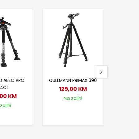
Dod
BRAUN M
WE
25
Na
j u korpu
Dodaj u korpu
D ABEO PRO
CULLMANN PRIMAX 390
84CT
129,00
KM
,00
KM
Na zalihi
zalihi