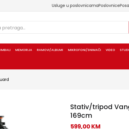
Usluge u poslovnicama
Poslovnice
Pos
IMBALI
MEMORIJA
RAMOVI/ALBUMI
MIKROFONI/SNIMAČI
VIDEO
STUD
uard
Stativ/tripod Va
169cm
599,00
KM