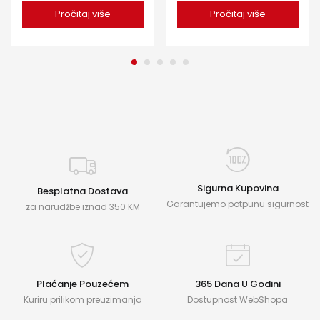
Pročitaj više
Pročitaj više
Sigurna Kupovina
Besplatna Dostava
Garantujemo potpunu sigurnost
za narudžbe iznad 350 KM
Plaćanje Pouzećem
365 Dana U Godini
Kuriru prilikom preuzimanja
Dostupnost WebShopa