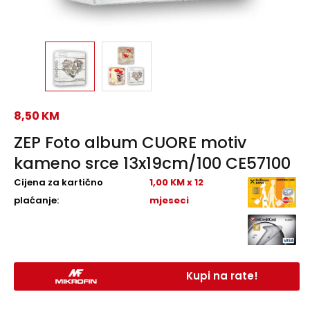
8,50
KM
ZEP Foto album CUORE motiv
kameno srce 13x19cm/100 CE57100
Cijena za kartično
1,00 KM x 12
plaćanje:
mjeseci
Kupi na rate!