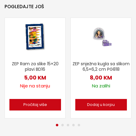
POGLEDAJTE JOŠ
ZEP Ram za slike 15×20
ZEP snježna kugla sa slikom
plavi BD16
6,5×6,2 cm PG818
5,00
KM
8,00
KM
Nije na stanju
Na zalihi
Pročitaj više
Dodaj u korpu