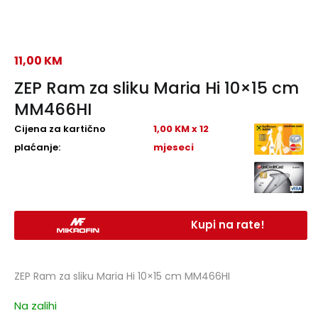
11,00
KM
ZEP Ram za sliku Maria Hi 10×15 cm
MM466HI
Cijena za kartično
1,00 KM x 12
plaćanje:
mjeseci
Kupi na rate!
ZEP Ram za sliku Maria Hi 10×15 cm MM466HI
Na zalihi