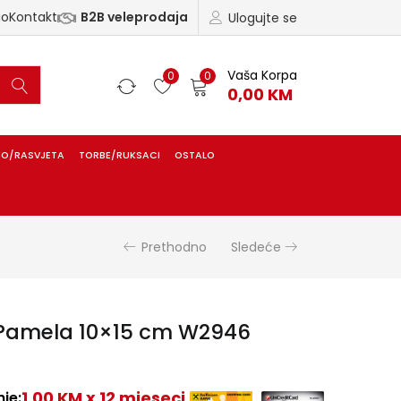
ao
Kontakt
B2B veleprodaja
Ulogujte se
Vaša Korpa
0
0
0,00
KM
IO/RASVJETA
TORBE/RUKSACI
OSTALO
Prethodno
Sledeće
 Pamela 10×15 cm W2946
1,00 KM x 12 mjeseci
je: