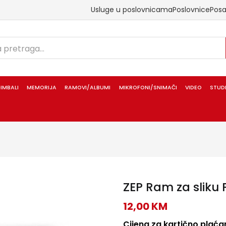
Usluge u poslovnicama
Poslovnice
Pos
IMBALI
MEMORIJA
RAMOVI/ALBUMI
MIKROFONI/SNIMAČI
VIDEO
STUD
ZEP Ram za sliku
12,00
KM
Cijena za kartično plaćan