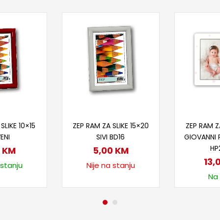
 u korpu
Pročitaj više
Doda
SLIKE 10×15
ZEP RAM ZA SLIKE 15×20
ZEP RAM Z
ENI
SIVI BD16
GIOVANNI 
HP
0
KM
5,00
KM
13,
 stanju
Nije na stanju
Na 