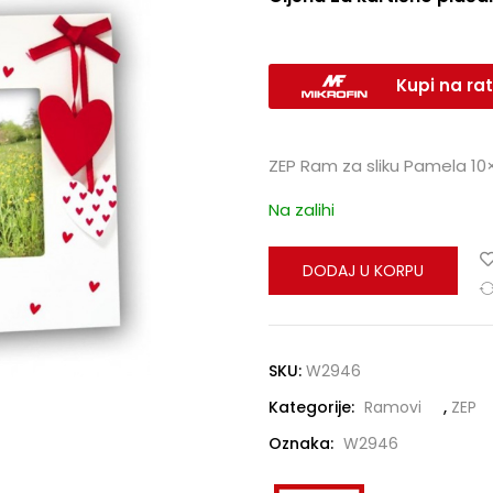
Kupi na rat
ZEP Ram za sliku Pamela 1
Na zalihi
DODAJ U KORPU
SKU:
W2946
Kategorije:
Ramovi
,
ZEP
Oznaka:
W2946