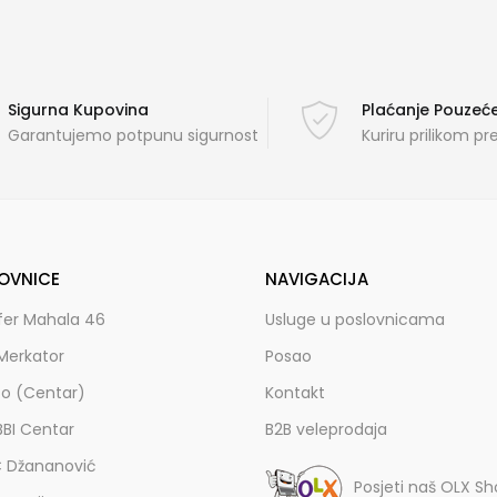
Sigurna Kupovina
Plaćanje Pouze
Garantujemo potpunu sigurnost
Kuriru prilikom p
OVNICE
NAVIGACIJA
fer Mahala 46
Usluge u poslovnicama
Merkator
Posao
zo (Centar)
Kontakt
BBI Centar
B2B veleprodaja
C Džananović
Posjeti naš OLX S