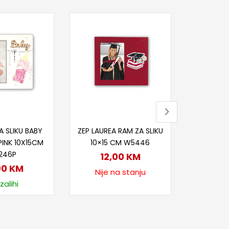
Dod
ZEP RAM Z
SLJOKIC
12
Na
j u korpu
Pročitaj više
A SLIKU BABY
ZEP LAUREA RAM ZA SLIKU
PINK 10X15CM
10×15 CM W5446
246P
12,00
KM
00
KM
Nije na stanju
zalihi