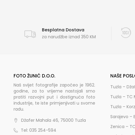
Besplatna Dostava
za narudžbe iznad 350 KM
FOTO ŽUNIĆ D.O.O.
NAŠE POSL
Naš svijet fotografije započeo je 1962.
Tuzla – Dža
godine, za to vrijeme nastojali smo
Tuzla – TC 
pratiti razvojni put i dostignuća foto
industrije, te iste primjenjivati u svome
Tuzla – Kor
radu.
Sarajevo – 
Džafer Mahala 46, 75000 Tuzla
Zenica – T
Tel: 035 254-594